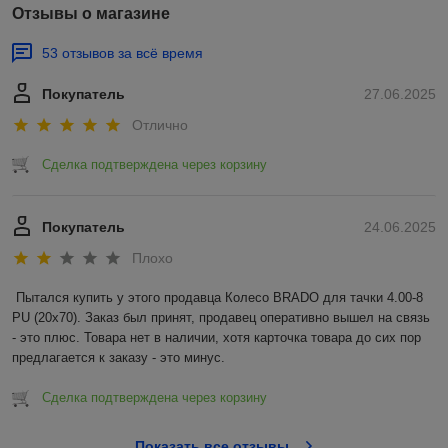
ламинированная и многослойная, покрытие
Отзывы о магазине
противоскользящее. Прицеп оборудован стандартным
набором световых приборов, это комбинированные фонари,
53 отзывов за всё время
поворотники, стоп-сигнал, светоотражающий треугольник.
Оснащен рессорно-амортизаторной подвеской.
Покупатель
27.06.2025
Отлично
Серия СТАНДАРТ ПЛЮС
Сделка подтверждена через корзину
Борта оцинкованные 310 мм., из металла 0,8мм.
Повышенной прочности за счет рифленой структуры и
толщины. Открывается задний и передний борт. Рама
Покупатель
24.06.2025
60х40 оцинкована методом горячего
Плохо
цинкования.
Ступица ВАЗ-2108, комплектуется 4-х листовой
рессорой Alko. В комплекте с тентом, дугами, колесами.
Пытался купить у этого продавца Колесо BRADO для тачки 4.00-8 
Светотехника польской фирмы Fristom. Ось прицепа
PU (20x70). Заказ был принят, продавец оперативно вышел на связь 
квадратного сечения, что увеличивает прочность по
- это плюс. Товара нет в наличии, хотя карточка товара до сих пор 
сравнению с осью круглого сечения. Электрическая
предлагается к заказу - это минус.
проводка спрятана в профильной трубе. На полу
влагостойкая фанера толщиной 9 мм, ламинированная и
многослойная, покрытие противоскользящее. Прицеп
Сделка подтверждена через корзину
оборудован стандартным набором световых приборов, это
комбинированные фонари, поворотники, стоп-сигнал,
Показать все отзывы