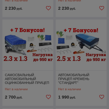
Нет в наличии
Нет в наличии
0,35М, ДО 1300 КГ) + 7
0,43М, ДО 1300 КГ) + 7
БОНУСОВ
БОНУСОВ!
2 230
2 230
руб.
руб.
САМОСВАЛЬНЫЙ
АВТОМОБИЛЬНЫЙ
АВТОМОБИЛЬНЫЙ
ПРИЦЕП КРЕМЕНЬ
ОЦИНКОВАННЫЙ ПРИЦЕП
"СТАНДАРТ"
КРЕМЕНЬ "БИЗНЕС ЛЮКС"
(2,5Х1,3Х0,31М., ДО 950
Нет в наличии
Нет в наличии
(2,3 Х 1,3 Х 0,31М, ДО 1500
КГ.) + 7 БОНУСОВ!
КГ) + 7 БОН
2 700
1 990
руб.
руб.