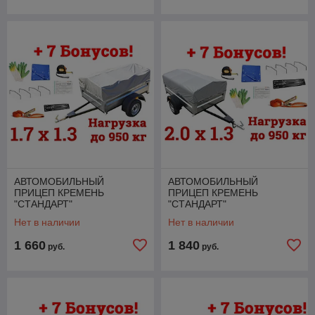
АВТОМОБИЛЬНЫЙ
АВТОМОБИЛЬНЫЙ
ПРИЦЕП КРЕМЕНЬ
ПРИЦЕП КРЕМЕНЬ
"СТАНДАРТ"
"СТАНДАРТ"
(1,7Х1,3х0,31М. ДО 950 КГ)
(2,0Х1,3Х0,31М., ДО 950
Нет в наличии
Нет в наличии
+ 7 БОНУСОВ!
КГ.) + 7 БОНУСОВ!
1 660
1 840
руб.
руб.