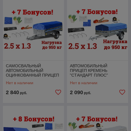
САМОСВАЛЬНЫЙ
АВТОМОБИЛЬНЫЙ
АВТОМОБИЛЬНЫЙ
ПРИЦЕП КРЕМЕНЬ
ОЦИНКОВАННЫЙ ПРИЦЕП
"СТАНДАРТ ПЛЮС"
КРЕМЕНЬ "БИЗНЕС ЛЮКС"
(2,5Х1,3Х0,31М., ДО 950
Нет в наличии
Нет в наличии
(2,5Х1,3Х0,5М, ДО 1500 КГ)
КГ.) + 7 БОНУСОВ!
+ 7 БОНУСОВ
2 840
2 090
руб.
руб.