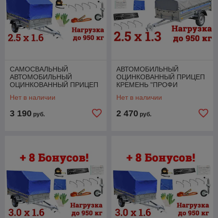
САМОСВАЛЬНЫЙ
АВТОМОБИЛЬНЫЙ
АВТОМОБИЛЬНЫЙ
ОЦИНКОВАННЫЙ ПРИЦЕП
ОЦИНКОВАННЫЙ ПРИЦЕП
КРЕМЕНЬ "ПРОФИ
КРЕМЕНЬ "БИЗНЕС" (2,5Х
ПРЕМИУМ" (2,5 Х 1,3 Х
Нет в наличии
Нет в наличии
1,6 Х 0,31 М, ДО 1500 КГ) +
0,43М, ДО 1 300 КГ) + 7
8 БОН
БОНУСОВ!
3 190
2 470
руб.
руб.