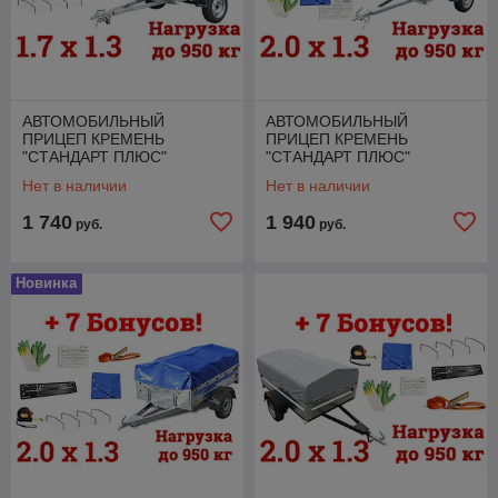
АВТОМОБИЛЬНЫЙ
АВТОМОБИЛЬНЫЙ
ПРИЦЕП КРЕМЕНЬ
ПРИЦЕП КРЕМЕНЬ
"СТАНДАРТ ПЛЮС"
"СТАНДАРТ ПЛЮС"
(1,7Х1,3Х0,31М., ДО 950
(2,0Х1,3Х0,31, ДО 950 КГ.) +
Нет в наличии
Нет в наличии
КГ.) + 7 БОНУСОВ!
7 БОНУСОВ!
1 740
1 940
руб.
руб.
Новинка