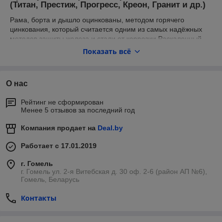
(Титан, Престиж, Прогресс, Креон, Гранит и др.)
Рама, борта и дышло оцинкованы, методом горячего
цинкования, который считается одним из самых надёжных
методов защиты железа и стали от коррозии.Раскаленный
цинк заполняет и покрывает как внутренние части рамы,
Показать всё
внутри проф трубы, так и снаружи, до 50 лет покрытие
спокойно держит. В аналогичных российских прицепов рама
окрашена!
О нас
Рейтинг не сформирован
Серия СТАНДАРТ
Менее 5 отзывов за последний год
Компания продает на
Deal.by
Борта оцинкованные высотой 310 мм., из металла
0,8мм. Открывается задний и передний
Работает с 17.01.2019
борт.
Повышенной прочности за счет рифленой структуры и
толщины. Рама 60х40 окрашенная, ступица ВАЗ-2108,
г. Гомель
комплектуется 4-х листовой рессорой Alko, в комплекте с
г. Гомель ул. 2-я Витебская д. 30 оф. 2-6 (район АП №6),
тентом, дугами, колесами. Светотехника польской фирмы
Гомель, Беларусь
Fristom. Ось прицепа квадратного сечения, что увеличивает
прочность по сравнению с осью круглого сечения.
Контакты
Электрическая проводка спрятана в профильной трубе. На
полу влагостойкая фанера толщиной 7 мм,