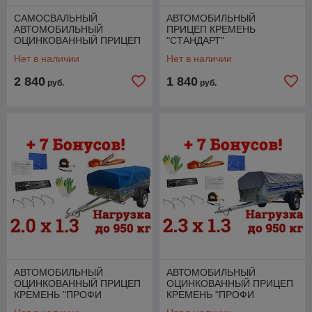
САМОСВАЛЬНЫЙ
АВТОМОБИЛЬНЫЙ
АВТОМОБИЛЬНЫЙ
ПРИЦЕП КРЕМЕНЬ
ОЦИНКОВАННЫЙ ПРИЦЕП
"СТАНДАРТ"
КРЕМЕНЬ "БИЗНЕС ЛЮКС"
(2,0Х1,3Х0,31М., ДО 950
Нет в наличии
Нет в наличии
(2,0 Х 1,3 Х 0,35 М ДО 1500
КГ.) + 7 БОНУСОВ!
КГ) + 7 БОНУС
2 840
1 840
руб.
руб.
АВТОМОБИЛЬНЫЙ
АВТОМОБИЛЬНЫЙ
ОЦИНКОВАННЫЙ ПРИЦЕП
ОЦИНКОВАННЫЙ ПРИЦЕП
КРЕМЕНЬ "ПРОФИ
КРЕМЕНЬ "ПРОФИ
ПРЕМИУМ" (2 Х 1,3 Х
ПРЕМИУМ" (2,3 Х 1,3 Х