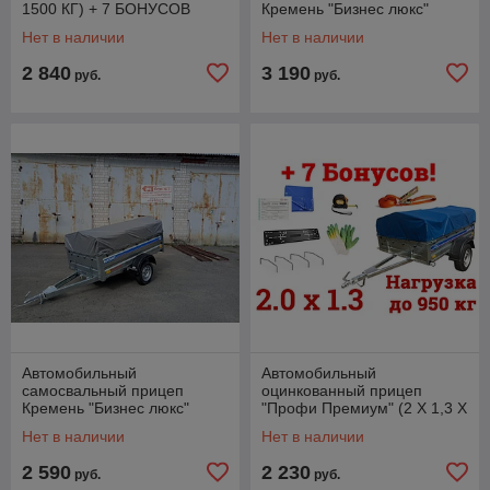
1500 КГ) + 7 БОНУСОВ
Кремень "Бизнес люкс"
2,5х1,56х0,35м, до 1500кг
Нет в наличии
Нет в наличии
2 840
3 190
руб.
руб.
Автомобильный
Автомобильный
самосвальный прицеп
оцинкованный прицеп
Кремень "Бизнес люкс"
"Профи Премиум" (2 Х 1,3 Х
(2,5Х1,3Х0,35М, ДО 1500
0,35М, ДО 1300 КГ) + 7
Нет в наличии
Нет в наличии
КГ) + 7 БОНУСОВ
БОНУСОВ
2 590
2 230
руб.
руб.