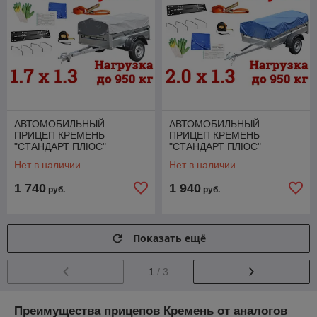
АВТОМОБИЛЬНЫЙ
АВТОМОБИЛЬНЫЙ
ПРИЦЕП КРЕМЕНЬ
ПРИЦЕП КРЕМЕНЬ
"СТАНДАРТ ПЛЮС"
"СТАНДАРТ ПЛЮС"
(1,7Х1,3Х0,31М., ДО 950
(2,0Х1,3Х0,31, ДО 950 КГ.) +
Нет в наличии
Нет в наличии
КГ.) + 7 БОНУСОВ!
7 БОНУСОВ!
1 740
1 940
руб.
руб.
Показать ещё
1
/ 3
Преимущества прицепов Кремень от аналогов