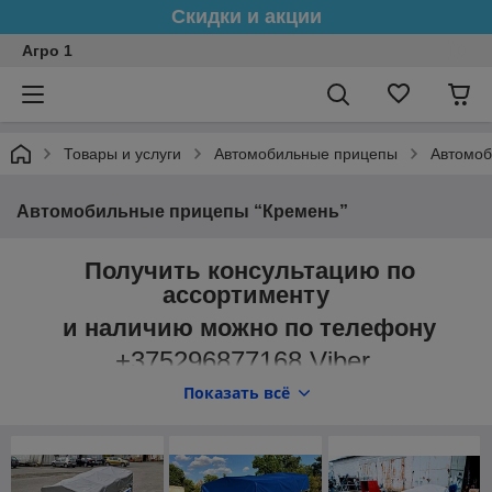
Скидки и акции
Агро 1
Товары и услуги
Автомобильные прицепы
Автомоб
Автомобильные прицепы “Кремень”
Получить консультацию по
ассортименту
и наличию можно по телефону
+375296877168 Viber
Показать всё
В 2014 году компания начала свою производственную
деятельность и выпустила свои первые модели прицепов
для легковых автомобилей под
ТМ “Кремень31”.
На
сегодняшний день компания обладает собственными
производственными мощностями и квалифицированной