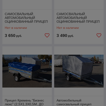
САМОСВАЛЬНЫЙ
САМОСВАЛЬНЫЙ
АВТОМОБИЛЬНЫЙ
АВТОМОБИЛЬНЫЙ
ОЦИНКОВАННЫЙ ПРИЦЕП
ОЦИНКОВАННЫЙ ПРИЦЕП
КРЕМЕНЬ "БИЗНЕС ЛЮКС"
КРЕМЕНЬ "БИЗНЕС ЛЮКС"
Нет в наличии
Нет в наличии
(3,0Х 1,6 Х 0,45 М, ДО 1600
(3,0Х 1,6 Х 0,31М, ДО 1500
КГ) + 8 БОН
КГ) + 8 БОН
3 650
3 490
руб.
руб.
Прицеп Кремень "Бизнес
Автомобильный
люкс" (2,5Х1,3Х0,5М, ДО
самосвальный прицеп