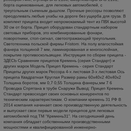
борта оцинкованные, для легковых автомобилей, с
треугольным съемным дышлом. Прочные рессоры позволяют
преодолевать любые ухабы на дороге без ущерба для груза. В
комплект прицепа входит непромокаемый тент из ПВХ высотой
30 см от борта. Прицеп оборудован стандартным набором
световых приборов, это комбинированные фонари,
поворотники, стоп-сигнал, светоотражающий треугольник.
Светотехника польской фирмы Fristom. На полу влагостойкая
фанера толщиной 7 мм, ламинированная и многослойная,
покрытие противоскользящее. Инструкция по сборке прицепа -
ЗДЕСЬ Сравнение прицепов Кремень (серия Стандарт) и
других марок Модель Прицеп Кремень - серия Стандарт
Прицепы других марок Рессора 4-х листовая 3-х листовая Ось
прицепа Квадратная Круглая Размер рамы 60х40х2 40х40х2
Толщина боротов, мм 0,7 0,55 Толщина фанеры,мм 7 6
Проводка Спрятана в трубе Снаружи Вывод: Прицеп Кремень
Стандарт превосходит своих основных конкурентов по
техническим характеристикам. О компании кремень 31 РФ В
2014 компания начинает свою производственную деятельность
и выпускает свои первые модели прицепов для легковых
автомобилей под ТМ “Кремень31”. На сегодняшний день
компания обладает собственными производственными
мощностями и квалифицированной инженерно-