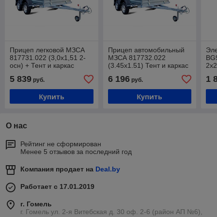
Прицеп легковой МЗСА
Прицеп автомобильный
Эл
817731.022 (3,0х1,51 2-
МЗСА 817732.022
BG9
осн) + Тент и каркас
(3.45х1.51) Тент и каркас
2х2
301515С Аэро (1,55м)
Аэро (1.55м)
1х2
5 839
6 196
1 
руб.
руб.
эл.
Купить
Купить
О нас
Рейтинг не сформирован
Менее 5 отзывов за последний год
Компания продает на
Deal.by
Работает с 17.01.2019
г. Гомель
г. Гомель ул. 2-я Витебская д. 30 оф. 2-6 (район АП №6),