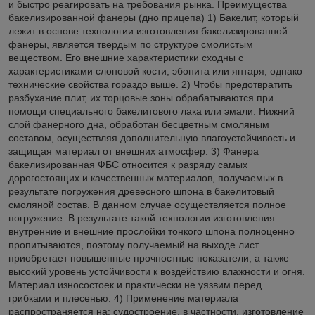
и быстро реагировать на требования рынка. Преимущества
бакелизированной фанеры (дно прицепа) 1) Бакелит, который
лежит в основе технологии изготовления бакелизированной
фанеры, является твердым по структуре смолистым
веществом. Его внешние характеристики сходны с
характеристиками слоновой кости, эбонита или янтаря, однако
технические свойства гораздо выше. 2) Чтобы предотвратить
разбухание плит, их торцовые зоны обрабатываются при
помощи специального бакелитового лака или эмали. Нижний
слой фанерного дна, обработан бесцветным смоляным
составом, осуществляя дополнительную влагоустойчивость и
защищая материал от внешних атмосфер. 3) Фанера
бакелизированная ФБС относится к разряду самых
дорогостоящих и качественных материалов, получаемых в
результате погружения древесного шпона в бакелитовый
смоляной состав. В данном случае осуществляется полное
погружение. В результате такой технологии изготовления
внутренние и внешние прослойки тонкого шпона полноценно
пропитываются, поэтому получаемый на выходе лист
приобретает повышенные прочностные показатели, а также
высокий уровень устойчивости к воздействию влажности и огня.
Материал износостоек и практически не уязвим перед
грибками и плесенью. 4) Применение материала
распространяется на: судостроение, в частности, изготовление