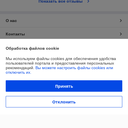
Показать все отзывы
О нас
Контакты
Доставка и оплата
Обработка файлов cookie
Мы используем файлы cookies для обеспечения удобства
Полная версия сайта
пользователей портала и предоставления персональных
рекомендаций.
Вы можете настроить файлы cookies или
отключить их.
Политика обработки cookies
Принять
Сайт создан на платформе Deal.by
Отклонить
Информация для покупателя