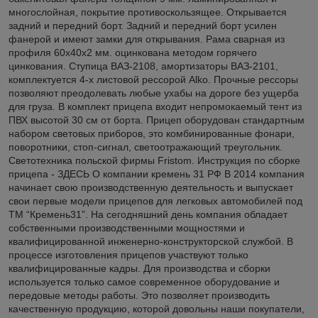
многослойная, покрытие противоскользящее. Открывается
задний и передний борт. Задний и передний борт усилен
фанерой и имеют замки для открывания. Рама сварная из
профиля 60х40х2 мм. оцинкована методом горячего
цинкования. Ступица ВАЗ-2108, амортизаторы ВАЗ-2101,
комплектуется 4-х листовой рессорой Alko. Прочные рессоры
позволяют преодолевать любые ухабы на дороге без ущерба
для груза. В комплект прицепа входит непромокаемый тент из
ПВХ высотой 30 см от борта. Прицеп оборудован стандартным
набором световых приборов, это комбинированные фонари,
поворотники, стоп-сигнал, светоотражающий треугольник.
Светотехника польской фирмы Fristom. Инструкция по сборке
прицепа - ЗДЕСЬ О компании кремень 31 РФ В 2014 компания
начинает свою производственную деятельность и выпускает
свои первые модели прицепов для легковых автомобилей под
ТМ “Кремень31”. На сегодняшний день компания обладает
собственными производственными мощностями и
квалифицированной инженерно-конструкторской службой. В
процессе изготовления прицепов участвуют только
квалифицированные кадры. Для производства и сборки
используется только самое современное оборудование и
передовые методы работы. Это позволяет производить
качественную продукцию, которой довольны наши покупатели,