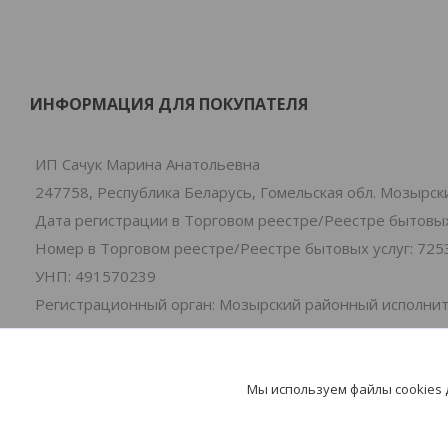
ИНФОРМАЦИЯ ДЛЯ ПОКУПАТЕЛЯ
ИП Сачук Марина Анатольевна
247758, Республика Беларусь, Гомельская обл. Мозырски
Дата регистрации в Торговом реестре/Реестре бытовых 
Номер в Торговом реестре/Реестре бытовых услуг: 725
УНП: 491570239
Регистрационный орган: Мозырский районный исполни
Дата регистрации компании: 01.07.2024
Ссылка на свидетельство/лицензию
Местонахождение книги замечаний и предложений: 2-я
Мы используем файлы cookies