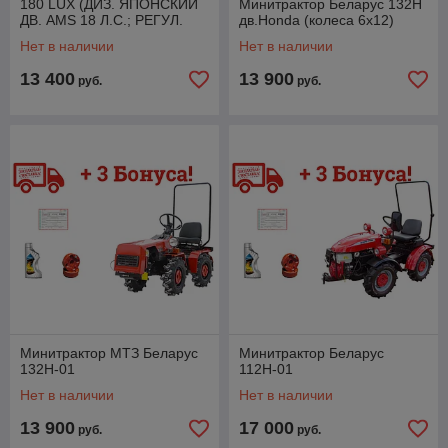
180 LUX (ДИЗ. ЯПОНСКИЙ
Минитрактор Беларус 132Н
ДВ. AMS 18 Л.С.; РЕГУЛ.
дв.Honda (колеса 6х12)
КОЛЕЯ; 600 КГ.; ГИДРАВЛ.
Нет в наличии
Нет в наличии
ЗАД или ПЕР.)
13 400
13 900
руб.
руб.
Минитрактор МТЗ Беларус
Минитрактор Беларус
132H-01
112Н-01
Нет в наличии
Нет в наличии
13 900
17 000
руб.
руб.