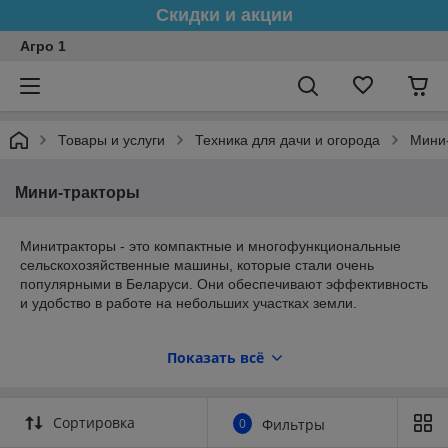
Скидки и акции
Агро 1
Товары и услуги
Техника для дачи и огорода
Мини
Мини-тракторы
Минитракторы - это компактные и многофункциональные
сельскохозяйственные машины, которые стали очень
популярными в Беларуси. Они обеспечивают эффективность
и удобство в работе на небольших участках земли.
Минитракторы в Беларуси
Показать всё
Каждая модель минитрактора имеет свои уникальные
характеристики и особенности, которые необходимо
Сортировка
0
Фильтры
учитывать при выборе. При
изучении различных моделей
важно