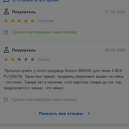
имеют простую и интуитивно понятную систему
управления, что делает их легкими в использовании
даже для начинающих пользователей.
Покупатель
27.06.2025
Экономичность: минитракторы потребляют меньше
Отлично
топлива по сравнению с традиционными тракторами,
что позволяет сэкономить на затратах на
Сделка подтверждена через корзину
эксплуатацию.
Мобильность: благодаря своей компактности,
минитракторы легко перемещаются с одного участка
Покупатель
24.06.2025
земли на другой, что позволяет эффективно
Плохо
использовать их на разных объектах.
Пытался купить у этого продавца Колесо BRADO для тачки 4.00-8 
Купить минитрактор в Гомеле
PU (20x70). Заказ был принят, продавец оперативно вышел на связь 
- это плюс. Товара нет в наличии, хотя карточка товара до сих пор 
Минитракторы представляют собой эффективные и удобные
предлагается к заказу - это минус.
сельскохозяйственные машины, которые позволяют
облегчить работу на небольших участках земли. Купить
Сделка подтверждена через корзину
минитрактор
в Беларуси от компании «Агро 1» можно в
специализированном интернет-магазине agronom1.by или
обратившись по номеру +375 (29) 234-61-10. Интернет-
Показать все отзывы
магазин agronom1.by предоставляет широкий ассортимент
моделей минитракторов по доступным ценам с доставкой по