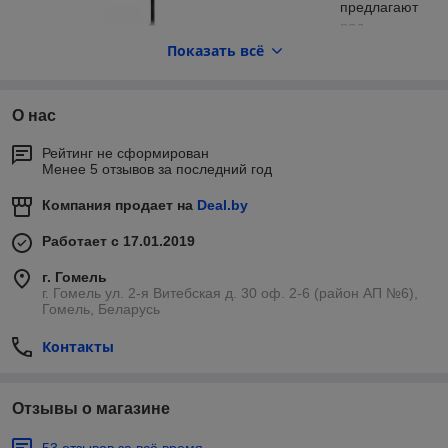
предлагают
ряд
преимущест
Показать всё
в, которые
делают их
привлекател
О нас
ьным
выбором для
Рейтинг не сформирован
сельскохозяй
Менее 5 отзывов за последний год
ственных и
других задач.
Компания продает на
Deal.by
Некоторые из основных преимуществ использования
минитракторов включают:
Работает с 17.01.2019
Компактность: минитракторы обладают небольшими
г. Гомель
размерами, что позволяет им легко маневрировать на
г. Гомель ул. 2-я Витебская д. 30 оф. 2-6 (район АП №6),
узких участках земли и в ограниченных пространствах.
Гомель, Беларусь
Многофункциональность: минитракторы обычно
Контакты
оснащены различными функциями и аксессуарами,
которые позволяют выполнять различные
сельскохозяйственные задачи, такие как пахота,
культивация, посев и т.д.
Отзывы о магазине
Удобство использования: минитракторы обычно
53 отзывов за всё время