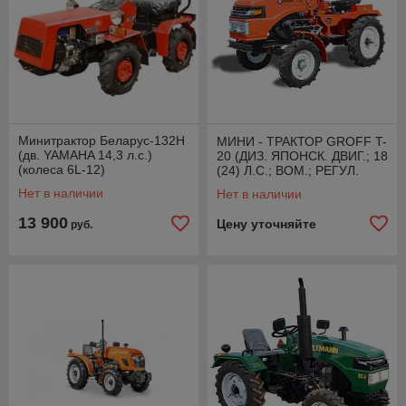
Минитрактор Беларус-132Н
МИНИ - ТРАКТОР GROFF T-
(дв. YAMAHA 14,3 л.с.)
20 (ДИЗ. ЯПОНСК. ДВИГ.; 18
(колеса 6L-12)
(24) Л.С.; BOM.; РЕГУЛ.
КОЛЕЯ; БЛОК. ДИФ.;) + 2
Нет в наличии
Нет в наличии
Бонуса!
13 900
Цену уточняйте
руб.