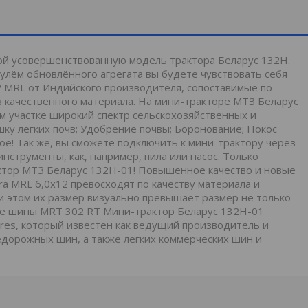
ой усовершенствованную модель трактора Беларус 132Н.
улём обновлённого агрегата вы будете чувствовать себя
2 MRL от Индийского производителя, сопоставимые по
з качественного материала. На мини-тракторе МТЗ Беларус
 участке широкий спектр сельскохозяйственных и
ку легких почв; Удобрение почвы; Боронование; Покос
ое! Так же, вы сможете подключить к мини-трактору через
струменты, как, например, пила или насос. Только
ктор МТЗ Беларус 132H-01! Повышенное качество и новые
a MRL 6,0х12 превосходят по качеству материала и
и этом их размер визуально превышает размер не только
ские шины MRT 302 RT Мини-трактор Беларус 132Н-01
es, который известен как ведущий производитель и
дорожных шин, а также легких коммерческих шин и