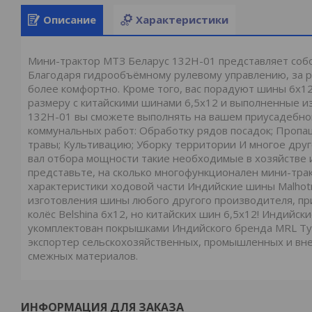
Описание
Характеристики
Мини-трактор МТЗ Беларус 132H-01 представляет соб
Благодаря гидрообъёмному рулевому управлению, за р
более комфортно. Кроме того, вас порадуют шины 6х1
размеру с китайскими шинами 6,5х12 и выполненные и
132H-01 вы сможете выполнять на вашем приусадебном
коммунальных работ: Обработку рядов посадок; Пропаш
травы; Культивацию; Уборку территории И многое друг
вал отбора мощности такие необходимые в хозяйстве ин
представьте, на сколько многофункционален мини-тра
характеристики ходовой части Индийские шины Malhotr
изготовления шины любого другого производителя, пр
колёс Belshina 6х12, но китайских шин 6,5х12! Индий
укомплектован покрышками Индийского бренда MRL Tyr
экспортер сельскохозяйственных, промышленных и вне
смежных материалов.
ИНФОРМАЦИЯ ДЛЯ ЗАКАЗА