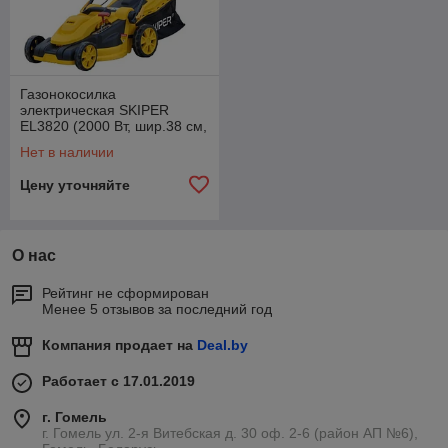
Газонокосилка
электрическая SKIPER
EL3820 (2000 Вт, шир.38 см,
выс. 20-70 мм (6 поз),
Нет в наличии
травосб. 40л)
Цену уточняйте
О нас
Рейтинг не сформирован
Менее 5 отзывов за последний год
Компания продает на
Deal.by
Работает с 17.01.2019
г. Гомель
г. Гомель ул. 2-я Витебская д. 30 оф. 2-6 (район АП №6),