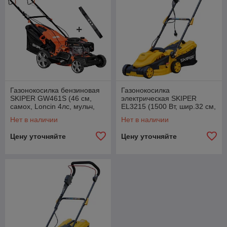
Газонокосилка бензиновая
Газонокосилка
SKIPER GW461S (46 см,
электрическая SKIPER
самох, Loncin 4лс, мульч,
EL3215 (1500 Вт, шир.32 см,
стал.дека, тр-сб.60 л,+НОЖ)
выс. 20-50 мм (3 поз),
Нет в наличии
Нет в наличии
травосб. 30 л)
Цену уточняйте
Цену уточняйте