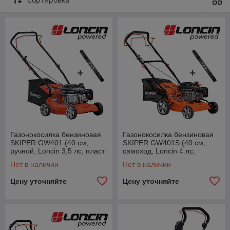
Газонокосилка бензиновая
Газонокосилка бензиновая
SKIPER GW401 (40 см,
SKIPER GW401S (40 см,
ручной, Loncin 3,5 лс, пласт
самоход, Loncin 4 лс,
дека, травосб.45 л, +НОЖ)
сталь.дека, травосб.45 л,
Нет в наличии
Нет в наличии
+НОЖ)
Цену уточняйте
Цену уточняйте