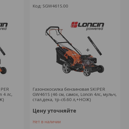
SGW461S.00
IPER
Газонокосилка бензиновая SKIPER
 4 лс,
GW461S (46 см, самох, Loncin 4лс, мульч,
Ж)
стал.дека, тр-сб.60 л,+НОЖ)
Цену уточняйте
Нет в наличии