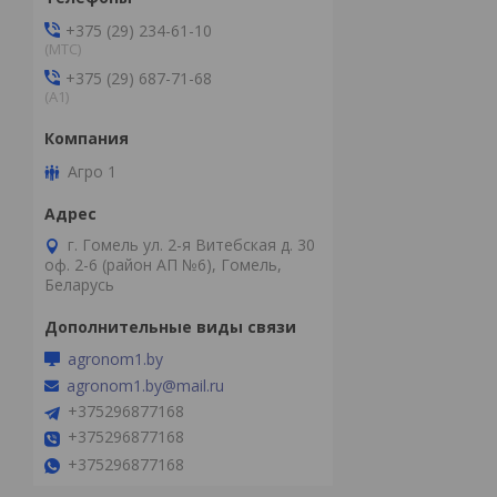
+375 (29) 234-61-10
(MTС)
+375 (29) 687-71-68
(А1)
Агро 1
г. Гомель ул. 2-я Витебская д. 30
оф. 2-6 (район АП №6), Гомель,
Беларусь
agronom1.by
agronom1.by@mail.ru
+375296877168
+375296877168
+375296877168