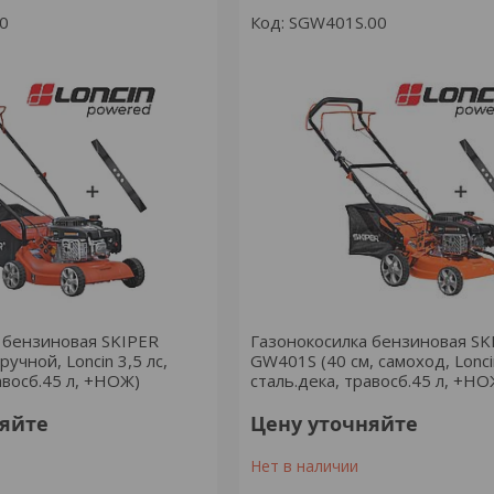
0
SGW401S.00
 бензиновая SKIPER
Газонокосилка бензиновая SK
ручной, Loncin 3,5 лс,
GW401S (40 см, самоход, Loncin
авосб.45 л, +НОЖ)
сталь.дека, травосб.45 л, +НО
няйте
Цену уточняйте
Нет в наличии