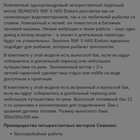
Компактный одноцилиндровый четырехтактный лодочный
мотор SEANOVO SNF 5 HAS Enduro рассчитан как на
начинающих водномоторников, так и на любителей рыбалки со
стажем. Компактный и легкий, он поместится в багажник
легковой машины. Низкие вибрации и тихая работа – еще один
довод в пользу модели – а значит и длительные переходы
будут не утомительны. Seanovo SNF 5 HAS Enduro идеально
подойдет для рыбаков, которые рыбачат троллингом.
В комплекте у этой модели есть выносной бак, если вы вдруг
собираетесь в длительный переход или небольшое
путешествие по реке. Экономичный мотор с 2-х
летней гарантией сделает ваш отдых или хобби на воде
доступным и приятным.
В комплекте у этой модели есть встроенный и выносной бак,
если вы вдруг собираетесь в длительный переход или
небольшое путешествие по реке. Выносной топливный бак 12
л со шлангами и коннекторами для подключения. Бак с
уровнем датчика топлива. Размер выносного бака:
350х260х250 мм.
Преимущества четырехтактных моторов Сианово:
Бесперебойная работа