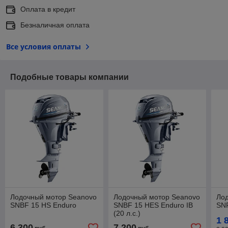
Оплата в кредит
Безналичная оплата
Все условия оплаты
Подобные товары компании
Лодочный мотор Seanovo
Лодочный мотор Seanovo
Ло
SNBF 15 HS Enduro
SNBF 15 HES Enduro IB
SNF
(20 л.с.)
1 
6 300
7 200