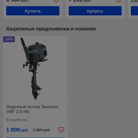
руб.
руб.
2 0
Купить
Купить
Акционные предложения и новинки
-10%
Лодочный мотор Seanovo
SNF 2.5 HS
В наличии
1 800
2 000 руб.
руб.