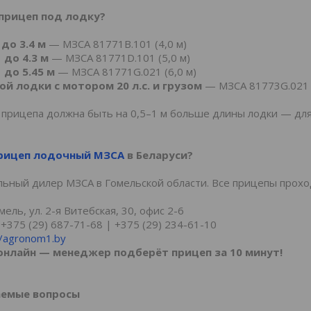
прицеп под лодку?
до 3.4 м
— МЗСА 81771B.101 (4,0 м)
до 4.3 м
— МЗСА 81771D.101 (5,0 м)
до 5.45 м
— МЗСА 81771G.021 (6,0 м)
й лодки с мотором 20 л.с. и грузом
— МЗСА 81773G.021 (
прицепа должна быть на 0,5–1 м больше длины лодки — для
прицеп лодочный МЗСА
в Беларуси?
ный дилер МЗСА в Гомельской области. Все прицепы проходя
мель, ул. 2-я Витебская, 30, офис 2-6
+375 (29) 687-71-68 | +375 (29) 234-61-10
//agronom1.by
онлайн — менеджер подберёт прицеп за 10 минут!
аемые вопросы