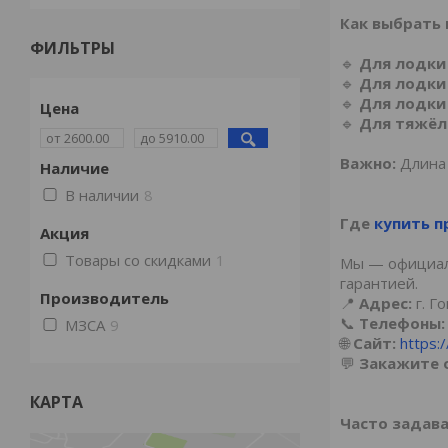
Как выбрать 
ФИЛЬТРЫ
🔹
Для лодки 
🔹
Для лодки 
🔹
Для лодки 
Цена
🔹
Для тяжёло
Важно:
Длина 
Наличие
В наличии
8
Где
купить 
Акция
Товары со скидками
1
Мы — официаль
гарантией.
Производитель
📍
Адрес:
г. Го
📞
Телефоны:
МЗСА
9
🌐
Сайт:
https:
💬
Закажите 
КАРТА
Часто задав