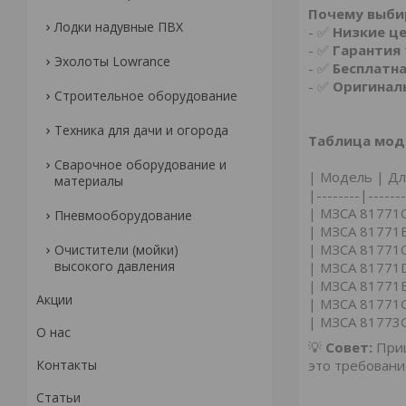
Почему выби
Лодки надувные ПВХ
- ✅
Низкие ц
- ✅
Гарантия 
Эхолоты Lowrance
- ✅
Бесплатн
- ✅
Оригинал
Строительное оборудование
Техника для дачи и огорода
Таблица мод
Сварочное оборудование и
| Модель | Дли
материалы
|--------|-------
| МЗСА 81771
Пневмооборудование
| МЗСА 81771
| МЗСА 81771
Очистители (мойки)
высокого давления
| МЗСА 81771
| МЗСА 81771
Акции
| МЗСА 81771
| МЗСА 81773
О нас
💡
Совет:
Приц
Контакты
это требован
Статьи