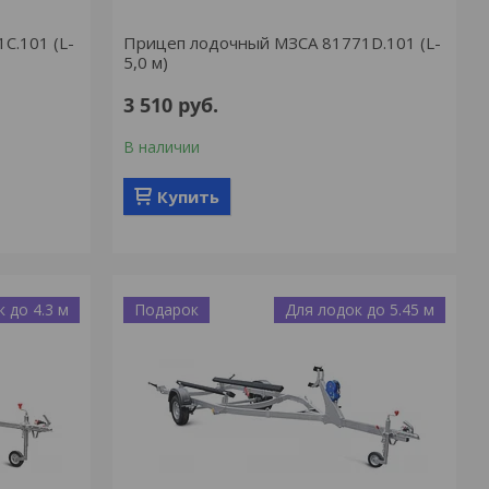
C.101 (L-
Прицеп лодочный МЗСА 81771D.101 (L-
5,0 м)
3 510
руб.
В наличии
Купить
 до 4.3 м
Подарок
Для лодок до 5.45 м