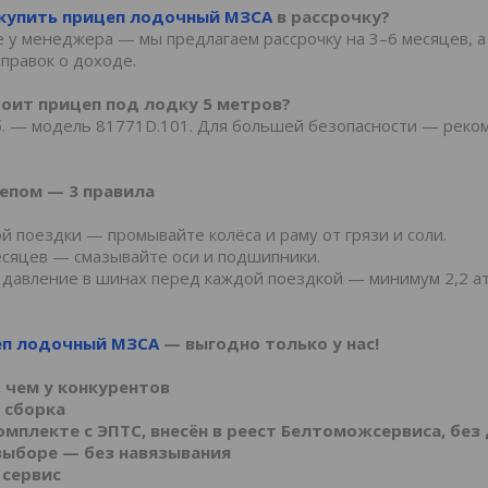
купить прицеп лодочный МЗСА
в рассрочку?
те у менеджера — мы предлагаем рассрочку на 3–6 месяцев, а
справок о доходе.
тоит прицеп под лодку 5 метров?
уб. — модель 81771D.101. Для большей безопасности — реко
епом — 3 правила
ой поездки — промывайте колёса и раму от грязи и соли.
есяцев — смазывайте оси и подшипники.
 давление в шинах перед каждой поездкой — минимум 2,2 ат
еп лодочный МЗСА
— выгодно только у нас!
 чем у конкурентов
я сборка
омплекте с ЭПТС, внесён в реест Белтоможсервиса, без
выборе — без навязывания
 сервис