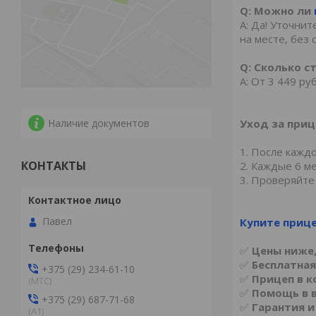
Q: Можно ли
A: Да! Уточни
на месте, без 
Q: Сколько с
A: От 3 449 р
Наличие документов
Уход за приц
1. После кажд
КОНТАКТЫ
2. Каждые 6 м
3. Проверяйте
Павел
Купите приц
✅
Цены ниже,
✅
Бесплатна
+375 (29) 234-61-10
✅
Прицеп в к
(MTС)
✅
Помощь в 
+375 (29) 687-71-68
✅
Гарантия и
(А1)