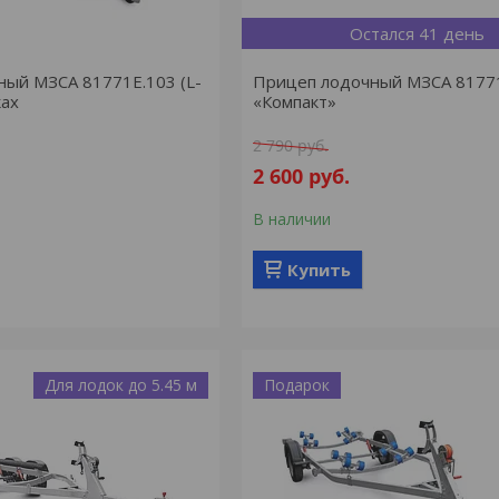
Остался 41 день
ый МЗСА 81771Е.103 (L-
Прицеп лодочный МЗСА 8177
ках
«Компакт»
2 790
руб.
2 600
руб.
В наличии
Купить
Для лодок до 5.45 м
Подарок