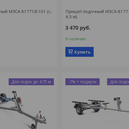
ный МЗСА 81771B.101 (L-
Прицеп лодочный МЗСА 81771
4,5 м)
3 470
руб.
В наличии
Купить
Для лодок до 4.75 м
-7%
Для лодок