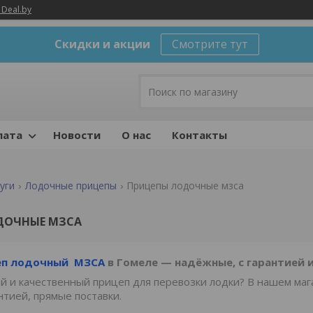
 Deal.by
Скидки и акции
Смотрите тут
лата
Новости
О нас
Контакты
уги
Лодочные прицепы
Прицепы лодочные мзса
ДОЧНЫЕ МЗСА
еп лодочный МЗСА
в Гомеле — надёжные, с гарантией 
 и качественный прицеп для перевозки лодки? В нашем ма
нтией, прямые поставки.