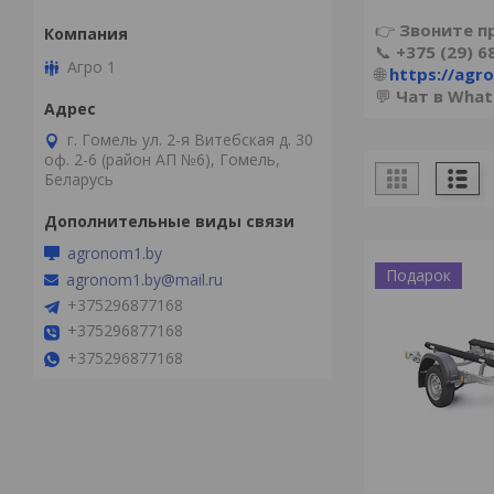
👉
Звоните п
📞
+375 (29) 6
Агро 1
🌐
https://agr
💬
Чат в What
г. Гомель ул. 2-я Витебская д. 30
оф. 2-6 (район АП №6), Гомель,
Беларусь
agronom1.by
Подарок
agronom1.by@mail.ru
+375296877168
+375296877168
+375296877168