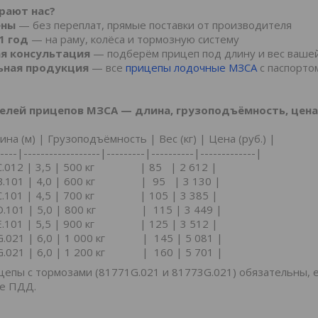
рают нас?
ены
— без переплат, прямые поставки от производителя
1 год
— на раму, колёса и тормозную систему
ая консультация
— подберём прицеп под длину и вес ваше
ьная продукция
— все
прицепы лодочные МЗСА
с паспорто
елей прицепов МЗСА — длина, грузоподъёмность, цена
на (м) | Грузоподъёмность | Вес (кг) | Цена (руб.) |
----|------------------|---------|----------|-------------|
С.012 | 3,5 | 500 кг | 85 | 2 612 |
B.101 | 4,0 | 600 кг | 95 | 3 130 |
C.101 | 4,5 | 700 кг | 105 | 3 385 |
D.101 | 5,0 | 800 кг | 115 | 3 449 |
Е.101 | 5,5 | 900 кг | 125 | 3 512 |
G.021 | 6,0 | 1 000 кг | 145 | 5 081 |
G.021 | 6,0 | 1 200 кг | 160 | 5 701 |
епы с тормозами (81771G.021 и 81773G.021) обязательны, е
ие ПДД.