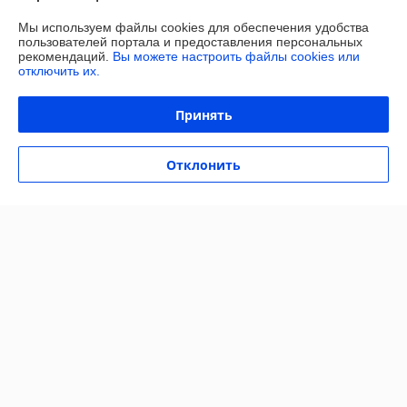
О нас
Мы используем файлы cookies для обеспечения удобства
пользователей портала и предоставления персональных
Контакты
рекомендаций.
Вы можете настроить файлы cookies или
отключить их.
Доставка и оплата
Принять
Полная версия сайта
Отклонить
Политика обработки cookies
Сайт создан на платформе Deal.by
Информация для покупателя
Индивидуальный предприниматель:
ИП Сачук Марина Анатольевна
247758, Республика Беларусь, Гомельская обл. Мозырский р-н. д.
Каменка