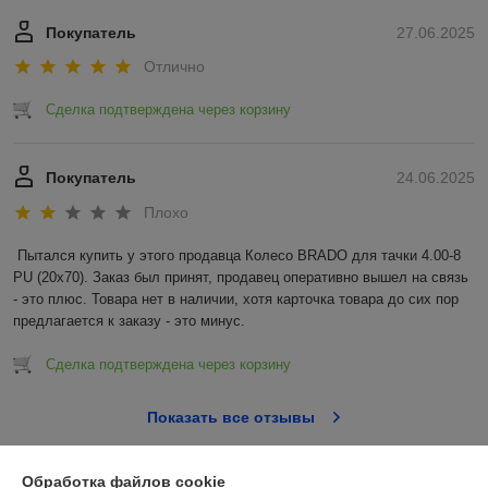
Покупатель
27.06.2025
Отлично
Сделка подтверждена через корзину
Покупатель
24.06.2025
Плохо
Пытался купить у этого продавца Колесо BRADO для тачки 4.00-8 
PU (20x70). Заказ был принят, продавец оперативно вышел на связь 
- это плюс. Товара нет в наличии, хотя карточка товара до сих пор 
предлагается к заказу - это минус.
Сделка подтверждена через корзину
Показать все отзывы
Обработка файлов cookie