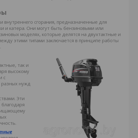
ры
и внутреннего сгорания, предназначенные для
ки и катера. Они могут быть бензиновыми или
зиновых моделях, которые делятся на двухтактные и
ежду этими типами заключается в принципе работы
.
ктные, так и
аря высокому
и с
х разных нужд
твами. Эти
 благодаря
ащищающему
ных
чность.
тные
озволяет