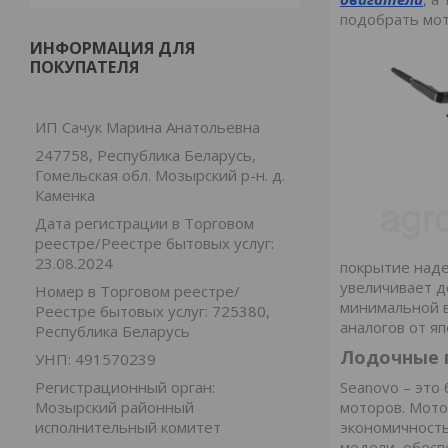
подобрать мо
ИНФОРМАЦИЯ ДЛЯ
ПОКУПАТЕЛЯ
ИП Сачук Марина Анатольевна
247758, Республика Беларусь,
Гомельская обл. Мозырский р-н. д.
Каменка
Дата регистрации в Торговом
реестре/Реестре бытовых услуг:
23.08.2024
покрытие наде
увеличивает д
Номер в Торговом реестре/
минимальной в
Реестре бытовых услуг: 725380,
аналогов от я
Республика Беларусь
Лодочные 
УНП: 491570239
Seanovo – это
Регистрационный орган:
моторов. Мото
Мозырский районный
экономичность
исполнительный комитет
модели, обесп