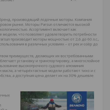
 бренд, производящий лодочные моторы. Компания
ировом рынке. Моторы Parsun отличаются высокой
кологичностью. Ассортимент включает как
ые модели, что позволяет удовлетворить потребности
arsun производит моторы мощностью от 2,6 до 60 л.с.,
пользования в различных условиях – от рек и озёр до
твом преимуществ, делающих их востребованными
облегчает установку и транспортировку, а многослойное
льзование высокопрочного судового алюминия
 масла, а четырёхтактные модели работают тихо и с
ства, а доступная цена делает их на 30% дешевле
очных
е
ий и