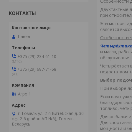
Особенности 
Двухтактные л
КОНТАКТЫ
при относите
Эти моторы ид
является высо
Павел
Особенности 
Четырёхтакт
и масла, рабо
+375 (29) 234-61-10
обслуживания
(MTС)
Четырёхтактны
+375 (29) 687-71-68
недостатком т
(А1)
Выбор лодоч
При выборе ло
Агро 1
Если вам нуже
благодаря сво
топливо, четы
г. Гомель ул. 2-я Витебская д. 30
Для рыбалки и
оф. 2-6 (район АП №6), Гомель,
Для спортивны
Беларусь
мощности и бы