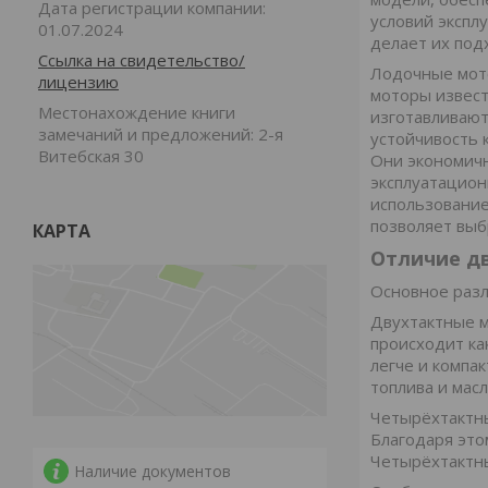
Дата регистрации компании:
условий экспл
01.07.2024
делает их под
Ссылка на свидетельство/
Лодочные мото
лицензию
моторы извест
Местонахождение книги
изготавливают
замечаний и предложений: 2-я
устойчивость 
Витебская 30
Они экономичн
эксплуатацион
использование
позволяет выб
КАРТА
Отличие д
Основное разл
Двухтактные м
происходит ка
легче и компа
топлива и мас
Четырёхтактны
Благодаря это
Четырёхтактны
Наличие документов