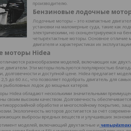
производителю.
Бензиновые лодочные мото
Лодочные моторы – это компактные двигател
установки на маломерные суда, такие как лод
электрическими, но сконцентрируемся на бен
четырёхтактные моторы. Основное отличие м
двигателя и характеристиках их эксплуатации
 моторы Hidea
отличаются разнообразием моделей, включающих как двухта
е двигатели. Эти моторы пользуются популярностью благод
ки, долговечности и доступной цене. Hidea предлагает модел
2,5 до 60 л.с., что позволяет подобрать двигатель для самы
х рыболовных лодок до мощных катеров.
оры Hidea обладают несколькими значительными преимущес
ны своим высоким качеством. Долговечность обеспечивается
антикоррозийной обработке и многослойному покрытию, з
розии. Экологичность моторов достигается за счёт современ
снижающих выбросы вредных веществ и улучшивших экономи
ртимент моделей, включающий двухтактные и
четырёхтак
 также серии Enduro и EFI с инжекторной системой впрыска, п