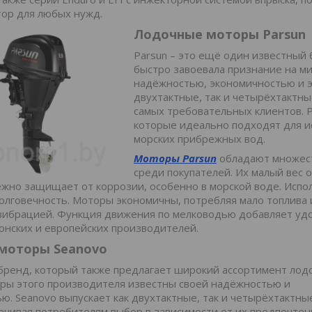
тор для любых нужд.
Лодочные моторы Parsun
Parsun – это ещё один известный
быстро завоевала признание на м
надёжностью, экономичностью и э
двухтактные, так и четырёхтактн
самых требовательных клиентов. P
которые идеально подходят для ис
морских прибрежных вод.
Моторы Parsun
обладают множес
среди покупателей. Их малый вес 
жно защищает от коррозии, особенно в морской воде. Испо
олговечность. Моторы экономичны, потребляя мало топлива и
ибрацией. Функция движения по мелководью добавляет удоб
понских и европейских производителей.
моторы Seanovo
 бренд, который также предлагает широкий ассортимент лод
ры этого производителя известны своей надёжностью и
ю. Seanovo выпускает как двухтактные, так и четырёхтактны
ечивая потребителям выбор в зависимости от их предпочтен