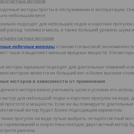
двухтактных моторов
одочные моторы просты в обслуживании и эксплуатации. Он
льно небольшом весе.
еально подходят для небольших лодок и коротких прогулок
кий расход топлива и масла, а также больший уровень шума
четырёхтактных моторов
ные лодочные моторы
отличаются высокой экономичность
тают тише и выделяют меньше вредных веществ. Эти мотор
.
е моторы идеально подходят для длительных плаваний и и
аких моторов является их больший вес и более высокая стои
ных моторов в зависимости от применения
дочного мотора важно учитывать цели и условия его исполь
н мотор для небольшой лодки и коротких прогулок на воде,
ей простоте и мощности. Если же вы планируете длительные
рёхтактный мотор будет более подходящим вариантом.
 тихих прогулок на воде лучше выбрать четырёхтактный мото
х соревнований и скоростных поездок двухтактный мотор б
строте разгона.