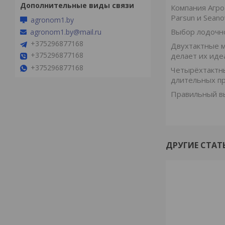
Компания Агро
Parsun и Seano
agronom1.by
Выбор лодочно
agronom1.by@mail.ru
+375296877168
Двухтактные м
+375296877168
делает их иде
+375296877168
Четырёхтактны
длительных пр
Правильный вы
ДРУГИЕ СТАТ