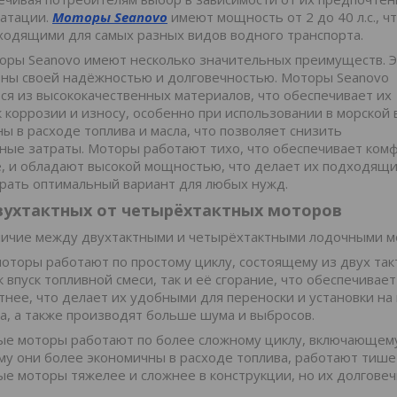
уатации.
Моторы Seanovo
имеют мощность от 2 до 40 л.с., ч
ходящими для самых разных видов водного транспорта.
ры Seanovo имеют несколько значительных преимуществ. 
ны своей надёжностью и долговечностью. Моторы Seanovo
ся из высококачественных материалов, что обеспечивает их
к коррозии и износу, особенно при использовании в морской 
ы в расходе топлива и масла, что позволяет снизить
ные затраты. Моторы работают тихо, что обеспечивает ком
, и обладают высокой мощностью, что делает их подходящи
рать оптимальный вариант для любых нужд.
вухтактных от четырёхтактных моторов
ичие между двухтактными и четырёхтактными лодочными мо
оторы работают по простому циклу, состоящему из двух такт
к впуск топливной смеси, так и её сгорание, что обеспечива
ктнее, что делает их удобными для переноски и установки 
ла, а также производят больше шума и выбросов.
е моторы работают по более сложному циклу, включающему че
му они более экономичны в расходе топлива, работают тиш
е моторы тяжелее и сложнее в конструкции, но их долговеч