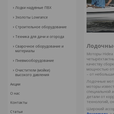
Лодки надувные ПВХ
Эхолоты Lowrance
Строительное оборудование
Техника для дачи и огорода
Лодочные
Сварочное оборудование и
материалы
Моторы Hidea 
четырёхтактны
Пневмооборудование
качеству сбор
мощностью от 
Очистители (мойки)
– от небольши
высокого давления
Лодочные мот
Акции
моторы извест
специальной 
О нас
детали от кор
технологий, 
Контакты
Широкий ассо
Статьи
двигатели
, а