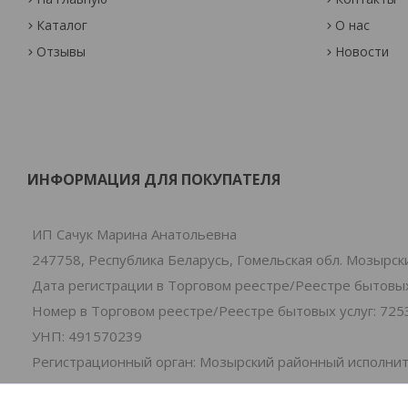
Каталог
О нас
Отзывы
Новости
ИНФОРМАЦИЯ ДЛЯ ПОКУПАТЕЛЯ
ИП Сачук Марина Анатольевна
247758, Республика Беларусь, Гомельская обл. Мозырски
Дата регистрации в Торговом реестре/Реестре бытовых 
Номер в Торговом реестре/Реестре бытовых услуг: 725
УНП: 491570239
Регистрационный орган: Мозырский районный исполни
Дата регистрации компании: 01.07.2024