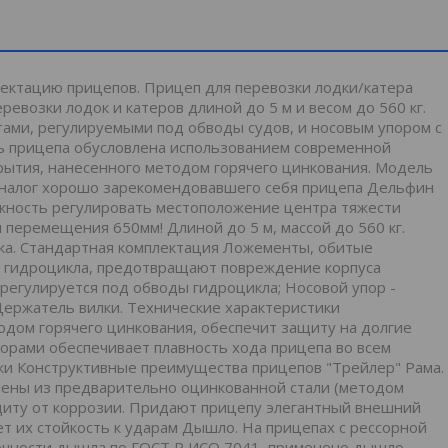
лектацию прицепов. Прицеп для перевозки лодки/катера
евозки лодок и катеров длиной до 5 м и весом до 560 кг.
ми, регулируемыми под обводы судов, и носовым упором с
ть прицепа обусловлена использованием современной
рытия, нанесенного методом горячего цинкования. Модель
 Аналог хорошо зарекомендовавшего себя прицепа Дельфин
ожность регулировать местоположение центра тяжести
 перемещения 650мм! Длиной до 5 м, массой до 560 кг.
ка. Стандартная комплектация Ложементы, обитые
для гидроцикла, предотвращают повреждение корпуса
егулируется под обводы гидроцикла; Носовой упор -
Держатель вилки. Технические характеристики
дом горячего цинкования, обеспечит защиту на долгие
орами обеспечивает плавность хода прицепа во всем
ки Конструктивные преимущества прицепов "Трейлер" Рама.
лены из предварительно оцинкованной стали (методом
щиту от коррозии. Придают прицепу элегантный внешний
ет их стойкость к ударам Дышло. На прицепах с рессорной
рочности дышла по ГОСТ Р ИСО 7041, применено дышло