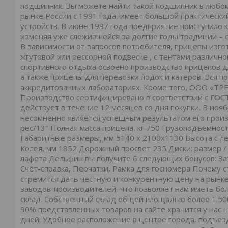
подшипник. Вы можете найти такой подшипник в любо
рынке России с 1991 года, имеет большой практически
устройств. В июне 1997 года предприятие приступило 
изменяя уже сложившейся за долгие годы традиции – с
В зависимости от запросов потребителя, прицепы изго
жгутовой или рессорной подвеске , с тентами различн
спортивного отдыха освоено производство прицепов дл
а также прицепы для перевозки лодок и катеров. Вся п
аккредитованных лабораториях. Кроме того, ООО «ТРЕ
Производство сертифицировано в соответствии с ГОСТ 
действует в течение 12 месяцев со дня покупки. В ноя
несомненно является успешным результатом его про
рес/13″ Полная масса прицепа, кг 750 Грузоподъемность
Габаритные размеры, мм 5140 х 2100х1130 Высота с ле
Колея, мм 1852 Дорожный просвет 235 Диски: размер /
лафета Дельфин вы получите 6 следующих бонусов: За
Счёт-справка, Перчатки, Рамка для госномера Почему с
стремится дать честную и конкурентную цену на рынке
заводов-производителей, что позволяет нам иметь бол
склад. Собственный склад общей площадью более 1.500
90% представленных товаров на сайте хранится у нас н
дней. Удобное расположение в центре города, подъез