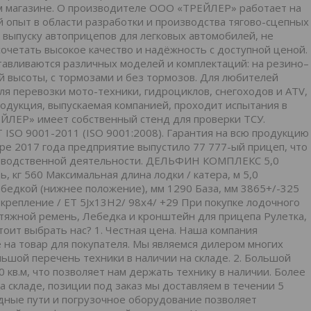
м магазине. О производителе ООО «ТРЕЙЛЕР» работает на
й опыт в области разработки и производства тягово-сцепных
к выпуску автоприцепов для легковых автомобилей, не
очетать высокое качество и надёжность с доступной ценой.
тавливаются различных моделей и комплектаций: на резино–
ой высоты, с тормозами и без тормозов. Для любителей
я перевозки мото-техники, гидроциклов, снегоходов и ATV,
родукция, выпускаемая компанией, проходит испытания в
ЙЛЕР» имеет собственный стенд для проверки ТСУ.
ISO 9001-2011 (ISO 9001:2008). Гарантия на всю продукцию
бре 2017 года предприятие выпустило 77 777-ый прицеп, что
изводственной деятельности. ДЕЛЬФИН КОМПЛЕКС 5,0
, кг 560 Максимальная длина лодки / катера, м 5,0
бедкой (нижнее положение), мм 1290 База, мм 3865+/-325
 крепление / ЕТ 5Jх13Н2/ 98х4/ +29 При покупке лодочного
тяжной ремень, Лебедка и кронштейн для прицепа Рулетка,
тоит выбрать нас? 1. Честная цена. Наша компания
 на товар для покупателя. Мы являемся дилером многих
ьшой перечень техники в наличии на складе. 2. Большой
 кв.м, что позволяет нам держать технику в наличии. Более
а складе, позиции под заказ мы доставляем в течении 5
дные пути и погрузочное оборудование позволяет