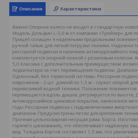
Описание
Характеристики
Важно! Опорное колесо не входит в стандартную комп
Модель Дельфин L-5,0 м от компании «Трейлер» для пер
Прицеп оснащен 4 надежными продольными ложемента
ручной талью для легкой погрузки техники. Надежнос
рессорной подвески и наличием антикоррозийного пок
комплектуется опорной ножкой с резиновым колесом.
5,0 Классика с дополнительным преимуществом: возм
лодки/катера за счет перемещения подвески. Диапазон
Одноосный, без тормозной системы. Рессорная подвес
ковролином - 2 шт. длиной по 1,5 м - служат опорой 
перевозимой водной техники. Положение ложементов р
перемещается вдоль дышла, регулируется по высоте; 
Антикоррозийное цинковое покрытие, нанесенное мето
годы Рессорная подвеска с гидравлическими амортизат
диапазоне Предусмотрены петли для крепления техни
Прочная цельносварная несущая рама. Борта. Изготов
горячего цинкования), что обеспечивает надёжную за
вид. Толщина бортов составляет 1,5 мм, что увеличива
подвеской в соответствии с расчетом механической п