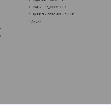
Лодки надувные ПВХ
Прицепы автомобильные
Акции
х
м