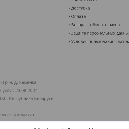
Доставка
Оплата
Возврат, обмен, отмена
Защита персональных данны
Условия пользования сайто
й р-н. д. Каменка
услуг: 23.08.2024
380, Республика Беларусь
тельный комитет