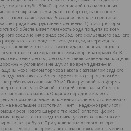
же, чем для трубы 60х40, применяемой на аналогичных
инковое покрытие рамы, дашла и бортов, нанесенное
па на весь срок службы. Рессорная подвеска прицепов
а счет ряда конструктивных решений: 1). Лист рессоры
ристикой обеспечивает плавность хода прицепа во всем
азорного соединения в виде свободного скользящего заднего
о разрушаются в процессе эксплуатации, и переход на
и, позволили исключить стуки и удары, возникающие в
 осуществляется гидравлическими амортизаторами; 4). В
многолистовых рессор, рессора устанавливаемая на прицепы
 дорожным условиям и не шумит во время движения.
нащены механизмом тормоза наката с автоматом заднего
поезду замедляться более эффективно (с прицепом без
/ч потребовались лишние 39 м.) Пол грузовой платформы
верхностью, устойчивой к воздействию влаги; Сцепное
меет индикатор износа. Опорное переднее колесо,
ицепу в горизонтальном положении после его отстыковки от
ом на небольшие расстояния; Тент – надежно крепится к
помощи резинового шнура в тканевой оплетке, форма
нятия шнура с тента. Подшипники, установленные на оси
лировки не требуют. При увеличении осевого зазора
нагреве ступицы во время движения необходимо заменить