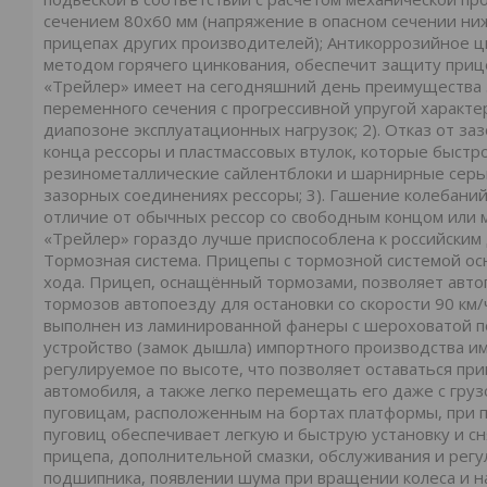
сечением 80х60 мм (напряжение в опасном сечении ни
прицепах других производителей); Антикоррозийное ц
методом горячего цинкования, обеспечит защиту прице
«Трейлер» имеет на сегодняшний день преимущества з
переменного сечения с прогрессивной упругой характе
диапозоне эксплуатационных нагрузок; 2). Отказ от з
конца рессоры и пластмассовых втулок, которые быстр
резинометаллические сайлентблоки и шарнирные серьг
зазорных соединениях рессоры; 3). Гашение колебаний
отличие от обычных рессор со свободным концом или 
«Трейлер» гораздо лучше приспособлена к российским
Тормозная система. Прицепы с тормозной системой ос
хода. Прицеп, оснащённый тормозами, позволяет авто
тормозов автопоезду для остановки со скорости 90 км
выполнен из ламинированной фанеры с шероховатой по
устройство (замок дышла) импортного производства и
регулируемое по высоте, что позволяет оставаться пр
автомобиля, а также легко перемещать его даже с груз
пуговицам, расположенным на бортах платформы, при 
пуговиц обеспечивает легкую и быструю установку и с
прицепа, дополнительной смазки, обслуживания и регу
подшипника, появлении шума при вращении колеса и 