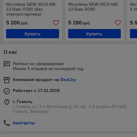
Мотоблок NEW SICH MB-
Мотоблок NEW SICH MB-
Мо
13 Rato R390 (без
13 Rato R390
9 
электростартера)
5 200
5 280
5 
руб.
руб.
Купить
Купить
О нас
Рейтинг не сформирован
Менее 5 отзывов за последний год
Компания продает на
Deal.by
Работает с 17.01.2019
г. Гомель
г. Гомель ул. 2-я Витебская д. 30 оф. 2-6 (район АП №6),
Гомель, Беларусь
Контакты