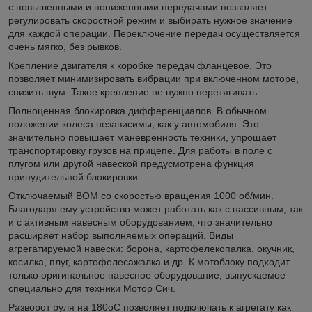
с повышенными и пониженными передачами позволяет
регулировать скоростной режим и выбирать нужное значение
для каждой операции. Переключение передач осуществляется
очень мягко, без рывков.
Крепление двигателя к коробке передач фланцевое. Это
позволяет минимизировать вибрации при включенном моторе,
снизить шум. Такое крепление не нужно перетягивать.
Полноценная блокировка дифференциалов. В обычном
положении колеса независимы, как у автомобиля. Это
значительно повышает маневренность техники, упрощает
транспортировку грузов на прицепе. Для работы в поле с
плугом или другой навеской предусмотрена функция
принудительной блокировки.
Отключаемый ВОМ со скоростью вращения 1000 об/мин.
Благодаря ему устройство может работать как с пассивным, так
и с активным навесным оборудованием, что значительно
расширяет набор выполняемых операций. Виды
агрегатируемой навески: борона, картофелекопалка, окучник,
косилка, плуг, картофелесажалка и др. К мотоблоку подходит
только оригинальное навесное оборудование, выпускаемое
специально для техники Мотор Сич.
Разворот руля на 180
о
С позволяет подключать к агрегату как