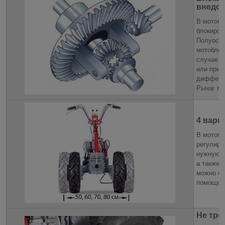
внедо
В мотобл
блокиров
Полуоси 
мотоблок
случае н
или при 
дифферен
Рычаг бл
4 вари
В мотобл
регулиро
нужную к
а также 
можно об
помощью 
Не тре