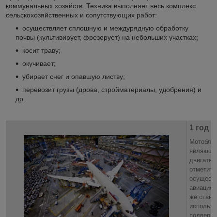
коммунальных хозяйств. Техника выполняет весь комплекс
сельскохозяйственных и сопутствующих работ:
осуществляет сплошную и междурядную обработку
почвы (культивирует, фрезерует) на небольших участках;
косит траву;
окучивает;
убирает снег и опавшую листву;
перевозит грузы (дрова, стройматериалы, удобрения) и
др.
1 год 
Мотоблок
являющем
двигател
отметить
осуществ
авиацион
же станд
использу
подверга