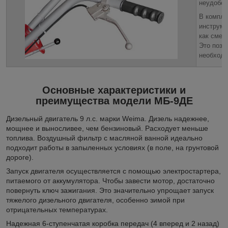
неудобст
В компле
инструме
как смен
Это позв
необходи
Основные характеристики и
преимущества модели МБ-9ДЕ
Дизельный двигатель 9 л.с. марки Weima. Дизель надежнее,
мощнее и выносливее, чем бензиновый. Расходует меньше
топлива. Воздушный фильтр с масляной ванной идеально
подходит работы в запыленных условиях (в поле, на грунтовой
дороге).
Запуск двигателя осуществляется с помощью электростартера,
питаемого от аккумулятора. Чтобы завести мотор, достаточно
повернуть ключ зажигания. Это значительно упрощает запуск
тяжелого дизельного двигателя, особенно зимой при
отрицательных температурах.
Надежная 6-ступенчатая коробка передач (4 вперед и 2 назад)