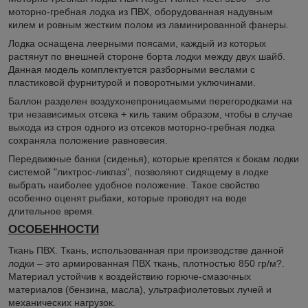
моторно-гребная лодка из ПВХ, оборудованная надувным
килем и ровным жестким полом из ламинированной фанеры.
Лодка оснащена леерными поясами, каждый из которых
растянут по внешней стороне борта лодки между двух шайб.
Данная модель комплектуется разборными веслами с
пластиковой фурнитурой и поворотными уключинами.
Баллон разделен воздухонепроницаемыми перегородками на
три независимых отсека + киль таким образом, чтобы в случае
выхода из строя одного из отсеков моторно-гребная лодка
сохраняла положение равновесия.
Передвижные банки (сиденья), которые крепятся к бокам лодки
системой "ликтрос-ликпаз", позволяют сидящему в лодке
выбрать наиболее удобное положение. Такое свойство
особенно оценят рыбаки, которые проводят на воде
длительное время.
ОСОБЕННОСТИ
Ткань ПВХ. Ткань, использованная при производстве данной
лодки – это армированная ПВХ ткань, плотностью 850 гр/м?.
Материал устойчив к воздействию горюче-смазочных
материалов (бензина, масла), ультрафиолетовых лучей и
механических нагрузок.