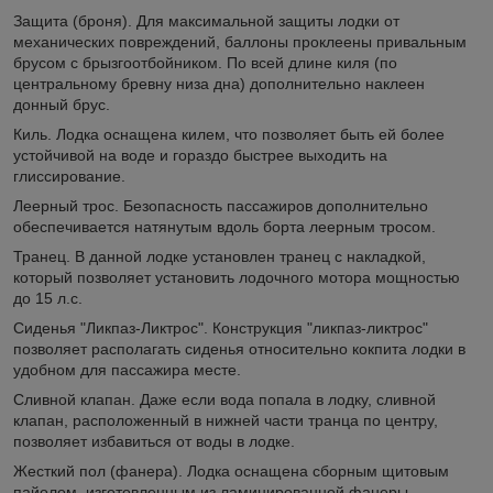
Защита (броня). Для максимальной защиты лодки от
механических повреждений, баллоны проклеены привальным
брусом с брызгоотбойником. По всей длине киля (по
центральному бревну низа дна) дополнительно наклеен
донный брус.
Киль. Лодка оснащена килем, что позволяет быть ей более
устойчивой на воде и гораздо быстрее выходить на
глиссирование.
Леерный трос. Безопасность пассажиров дополнительно
обеспечивается натянутым вдоль борта леерным тросом.
Транец. В данной лодке установлен транец с накладкой,
который позволяет установить лодочного мотора мощностью
до 15 л.с.
Сиденья "Ликпаз-Ликтрос". Конструкция "ликпаз-ликтрос"
позволяет располагать сиденья относительно кокпита лодки в
удобном для пассажира месте.
Сливной клапан. Даже если вода попала в лодку, сливной
клапан, расположенный в нижней части транца по центру,
позволяет избавиться от воды в лодке.
Жесткий пол (фанера). Лодка оснащена сборным щитовым
пайолом, изготовленным из ламинированной фанеры