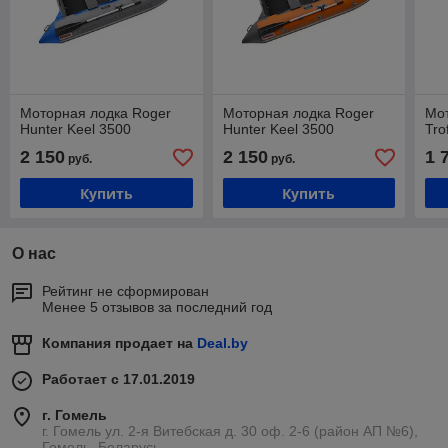
Моторная лодка Roger
Моторная лодка Roger
Мот
Hunter Keel 3500
Hunter Keel 3500
Tro
2 150
2 150
1 
руб.
руб.
Купить
Купить
О нас
Рейтинг не сформирован
Менее 5 отзывов за последний год
Компания продает на
Deal.by
Работает с 17.01.2019
г. Гомель
г. Гомель ул. 2-я Витебская д. 30 оф. 2-6 (район АП №6),
Гомель, Беларусь