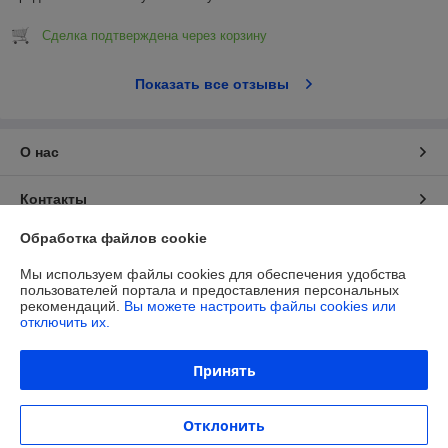
Сделка подтверждена через корзину
Показать все отзывы
О нас
Контакты
Обработка файлов cookie
Доставка и оплата
Мы используем файлы cookies для обеспечения удобства
пользователей портала и предоставления персональных
Полная версия сайта
рекомендаций.
Вы можете настроить файлы cookies или
отключить их.
Политика обработки cookies
Принять
Сайт создан на платформе Deal.by
Отклонить