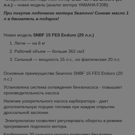
л.с.)
– новая модель (аналог мотора YAMAHA F20B).
При покупке лодочного мотора Seanovo/ Синово масло 1
л в двигатель в подарок!
Новая модель
SNBF 15 FES Enduro (20 л.с.)
Легче — на 6 кг
Рабочий объем — больше 362 см
3
Сильный — мощность 15 л.с., но фактическая 20 л.с.
Основные преимущества Seanovo SNBF 15 FES Enduro (20
л.с.)
Установлена система охлаждения бензонасоса - повышает
производительность насоса
Наличие ускорительного насоса карбюратора - дает
дополнительную порцию топлива при каждом открытии
дроссельной заслонки.
Электроклапан позволяет регулировать обороты в режиме
прогревания лодочного мотора.
Карбюратор 20 сильного мотора позволяет без всяких