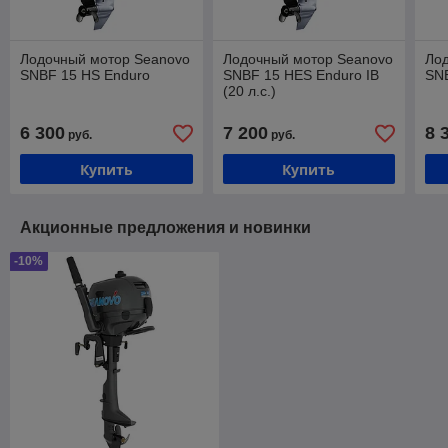
Лодочный мотор Seanovo
Лодочный мотор Seanovo
Ло
SNBF 15 HS Enduro
SNBF 15 HES Enduro IB
SNE
(20 л.с.)
6 300
7 200
8 
руб.
руб.
Купить
Купить
Акционные предложения и новинки
-10%