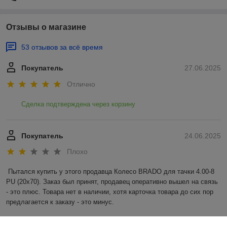
Отзывы о магазине
53 отзывов за всё время
Покупатель
27.06.2025
Отлично
Сделка подтверждена через корзину
Покупатель
24.06.2025
Плохо
Пытался купить у этого продавца Колесо BRADO для тачки 4.00-8 
PU (20x70). Заказ был принят, продавец оперативно вышел на связь 
- это плюс. Товара нет в наличии, хотя карточка товара до сих пор 
предлагается к заказу - это минус.
Сделка подтверждена через корзину