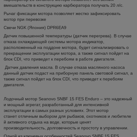
вмешательств в конструкцию карбюратора получать 20 л/с.
Рычаг фиксации мотора позволяет жестко зафиксировать
мотор при перевозке
Свечи NGK (Япония) DPR6EA9
Датчик повышенной температуры (датчик перегрева). В случае
отказа охлаждающей системы мотора индикатор,
расположенный на поддоне мотора, будет сигнализировать о
прекращении эксплуатации мотора, а также сигнал пойдет на
блок CDI, что приведет к перебоям в работе двигателя.
Датчик давления масла. В случае отказа масляного насоса
данный датчик подаст на приборную панель световой сигнал, а
также сигнал пойдет на блок CDI, что приведет к перебоям
двигателя.
Лодочный мотор Seanovo SNBF 15 FES Enduro – это надежный
и мощный агрегат, разработанный для интенсивной
эксплуатации в самых разных условиях. Этот мотор
станет отличным выбором для рыбаков, охотников и любителе
й активного отдыха на воде, которые ценят
производительность, долговечность и простоту в управлении.
Одной из ключевых особенностей Seanovo SNBF 15 FES