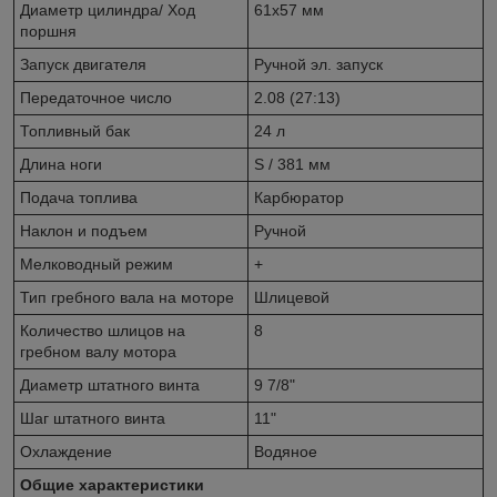
Диаметр цилиндра/ Ход
61х57 мм
поршня
Запуск двигателя
Ручной эл. запуск
Передаточное число
2.08 (27:13)
Топливный бак
24 л
Длина ноги
S / 381 мм
Подача топлива
Карбюратор
Наклон и подъем
Ручной
Мелководный режим
+
Тип гребного вала на моторе
Шлицевой
Количество шлицов на
8
гребном валу мотора
Диаметр штатного винта
9 7/8"
Шаг штатного винта
11"
Охлаждение
Водяное
Общие характеристики