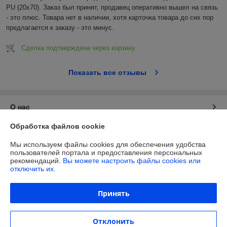
PU (20x70). Заказ был принят, продавец оперативно вышел на связь 
- это плюс. Товара нет в наличии, хотя карточка товара до сих пор 
предлагается к заказу - это минус.
Сделка подтверждена через корзину
Показать все отзывы
О нас
Обработка файлов cookie
Контакты
Мы используем файлы cookies для обеспечения удобства
пользователей портала и предоставления персональных
Доставка и оплата
рекомендаций.
Вы можете настроить файлы cookies или
отключить их.
Полная версия сайта
Принять
Политика обработки cookies
Отклонить
Сайт создан на платформе Deal.by