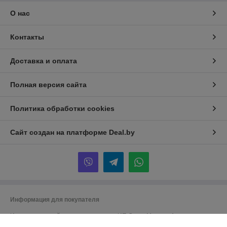
О нас
Контакты
Доставка и оплата
Полная версия сайта
Политика обработки cookies
Сайт создан на платформе Deal.by
Информация для покупателя
Индивидуальный предприниматель:
ИП Сачук Марина Анатольевна
247758, Республика Беларусь, Гомельская обл. Мозырский р-н. д.