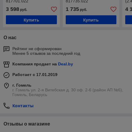
817701.022
817735.022
(2.
(2.45х1.23х0.3) Тент и
кар
3 598
1 735
4 
руб.
руб.
каркас 251211 (80 см)
(1.
Купить
Купить
О нас
Рейтинг не сформирован
Менее 5 отзывов за последний год
Компания продает на
Deal.by
Работает с 17.01.2019
г. Гомель
г. Гомель ул. 2-я Витебская д. 30 оф. 2-6 (район АП №6),
Гомель, Беларусь
Контакты
Отзывы о магазине