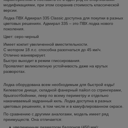
модификациями, при этом сохранив стоимость классической
версии.
Лодка ПВХ Адмирал 335 Classic доступна для покупки в разных
цветовых решениях. Адмирал 335 – это ПВХ лодка нового
поколения.
Цвет: серо-черный
Имеет кокпит увеличенной вместительности.
С мотором 18 л.с. способна разогнаться до 45 км/ч.
Отлично маневрирует.
Быстро выходит в режим глиссирования.
Проявляет великолепную устойчивость даже на крутых
разворотах.
Лодка оборудована всем необходимым для быстрой езды!
Килеватое днище, складной фанерный пайол со стрингерами,
брызгоотбойники, леер по всему периметру и отдельно
накачиваемый задранный киль. Лодка доступна в разных
цветовых решениях, в том числе и в камуфлированном окрасе.
По сравнению с другими аналогами, модель имеет ряд
преимуществ. Она отличается:
увеличенным диаметром баллонов (450 мм);