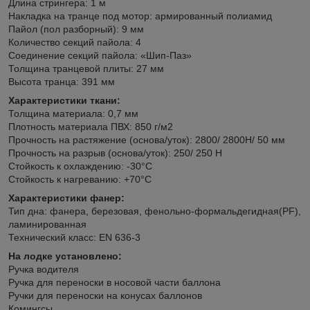
Длина стрингера: 1 м
Накладка на транце под мотор: армированный полиамид
Пайол (пол разборный): 9 мм
Количество секций пайола: 4
Соединение секций пайола: «Шип-Паз»
Толщина транцевой плиты: 27 мм
Высота транца: 391 мм
Характеристики ткани:
Толщина материала: 0,7 мм
Плотность материала ПВХ: 850 г/м2
Прочность на растяжение (основа/уток): 2800/ 2800H/ 50 мм
Прочность на разрыв (основа/уток): 250/ 250 Н
Стойкость к охлаждению: -30°C
Стойкость к нагреванию: +70°C
Характеристики фанер:
Тип дна: фанера, березовая, фенольно-формальдегидная(PF),
ламинированная
Технический класс: EN 636-3
На лодке установлено:
Ручка водителя
Ручка для переноски в носовой части баллона
Ручки для переноски на конусах баллонов
Комингсы