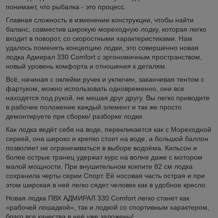
понимает, что рыбалка - это процесс.
Главная сложность в изменении конструкции, чтобы найти
баланс, совместив широкую мореходную лодку, которая легко
входит в поворот, со скоростными характеристиками. Нам
удалось поменять концепцию лодки, это совершенно новая
лодка Адмирал 330 Comfort с эргономичным пространством,
новый уровень комфорта и отношения к деталям.
Всё, начиная с оклейки ручек и уключин, заканчивая тентом с
фартуком, можно использовать одновременно, они все
находятся под рукой, не мешая друг другу. Вы легко приводите
в рабочее положение каждый элемент и так же просто
демонтируете при сборке/ разборке лодки.
Как лодка ведёт себя на воде, перекликается как с Мореходной
серией, она широко и крепко стоит на воде, а большой баллон
позволяет не ограничиваться в выборе водоёма. Кильсон и
более острые транец удержат курс на волне даже с мотором
малой мощности. При внушительном кокпите 82 см лодка
сохранила черты серии Спорт. Её носовая часть острая и при
этом широкая в неё легко сядет человек как в удобное кресло.
Новая лодка ПВХ АДМИРАЛ 330 Comfort легко станет как
«рабочей лошадкой», так и лодкой со спортивным характером,
благо все качества в неё уже заложены!