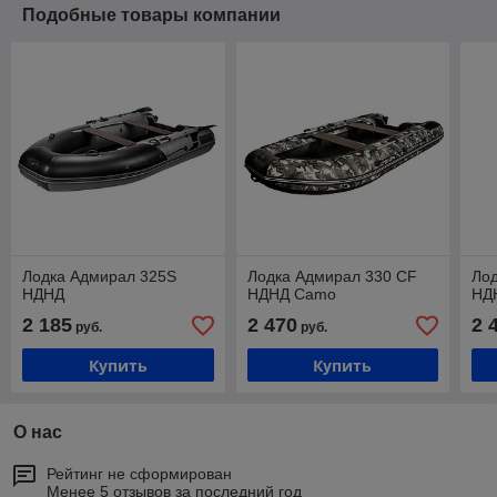
Подобные товары компании
Лодка Адмирал 325S
Лодка Адмирал 330 CF
Ло
НДНД
НДНД Camo
НД
2 185
2 470
2 
руб.
руб.
Купить
Купить
О нас
Рейтинг не сформирован
Менее 5 отзывов за последний год