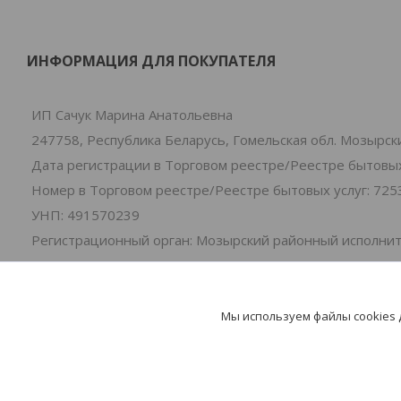
ИНФОРМАЦИЯ ДЛЯ ПОКУПАТЕЛЯ
ИП Сачук Марина Анатольевна
247758, Республика Беларусь, Гомельская обл. Мозырски
Дата регистрации в Торговом реестре/Реестре бытовых 
Номер в Торговом реестре/Реестре бытовых услуг: 725
УНП: 491570239
Регистрационный орган: Мозырский районный исполни
Дата регистрации компании: 01.07.2024
Ссылка на свидетельство/лицензию
Местонахождение книги замечаний и предложений: 2-я
Мы используем файлы cookies