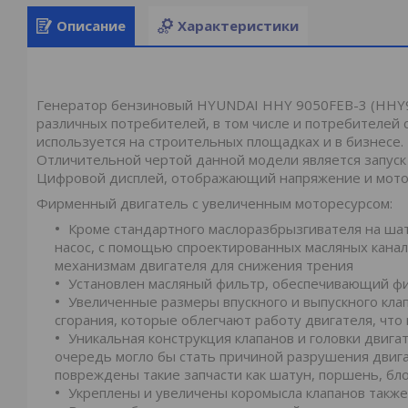
Описание
Характеристики
Генератор бензиновый HYUNDAI HHY 9050FEB-3 (HHY9
различных потребителей, в том числе и потребителей 
используется на строительных площадках и в бизнесе.
Отличительной чертой данной модели является запуск 
Цифровой дисплей, отображающий напряжение и мото
Фирменный двигатель с увеличенным моторесурсом:
Кроме стандартного маслоразбрызгивателя на шат
насос, с помощью спроектированных масляных канал
механизмам двигателя для снижения трения
Установлен масляный фильтр, обеспечивающий ф
Увеличенные размеры впускного и выпускного кла
сгорания, которые облегчают работу двигателя, что
Уникальная конструкция клапанов и головки двига
очередь могло бы стать причиной разрушения двига
повреждены такие запчасти как шатун, поршень, блок 
Укреплены и увеличены коромысла клапанов такж