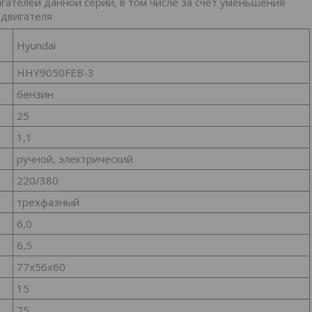
гателей данной серии, в том числе за счет уменьшения
 двигателя
Hyundai
HHY9050FEB-3
бензин
25
1,1
ручной, электрический
220/380
трехфазный
6,0
6,5
77х56х60
15
75