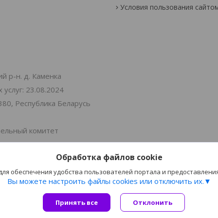
Условия пользования сайто
й р-н. д. Каменка
услуг: 23.08.2024
380, Республика Беларусь
тельный комитет
Обработка файлов cookie
 Витебская 30
 для обеспечения удобства пользователей портала и предоставлени
Вы можете настроить файлы cookies или отключить их.
Принять все
Сайт создан на платформе Deal.by
Отклонить
Политика обработки файлов cookies