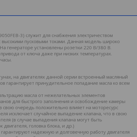
050FEB-3) служит для снабжения электричеством
с высокими пусковыми токами. Данная модель широко
 На генераторе установлены розетки 220 B/380 В.
привода от ключа даже при низких температурах.
часы.
унах, на двигателях данной серии встроенный масляный
ов гарантирует принудительное попадание масла ко всем
ильтрацию масла от нежелательных элементов
панов для быстрого заполнения и освобождение камеры
 в свою очередь положительно влияет на моторесурс
теля исключает случайное выпадение клапана, что в свою
теля (в случае выпадения клапана могут быть
двигателя, головка блока, и др.)
е гарантируют надежную и долговечную работу двигателя