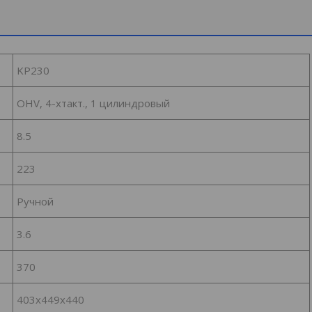
KP230
OHV, 4-хтакт., 1 цилиндровый
8.5
223
Ручной
3.6
370
403х449х440