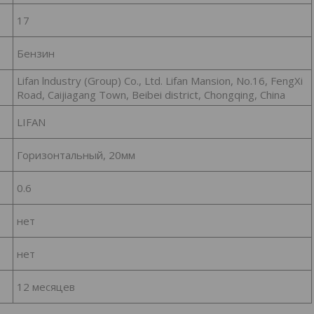
17
Бензин
Lifan lndustry (Group) Co., Ltd. Lifan Mansion, No.16, FengXi
Road, Caijiagang Town, Beibei district, Chongqing, China
LIFAN
Горизонтальный, 20мм
0.6
нет
нет
12 месяцев