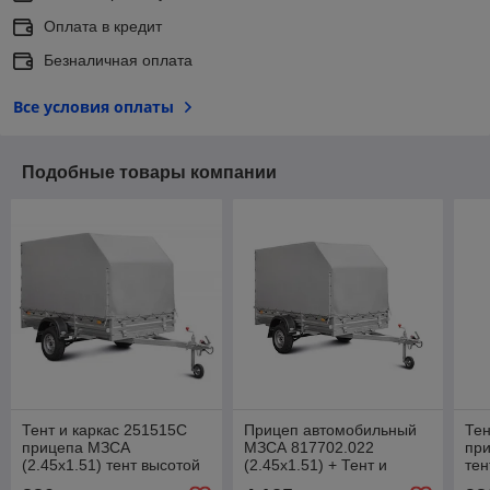
Оплата в кредит
Безналичная оплата
Все условия оплаты
Подобные товары компании
Тент и каркас 251515C
Прицеп автомобильный
Тен
прицепа МЗСА
МЗСА 817702.022
при
(2.45х1.51) тент высотой
(2.45х1.51) + Тент и
тен
1.55 метра
каркас 251212С Аэро