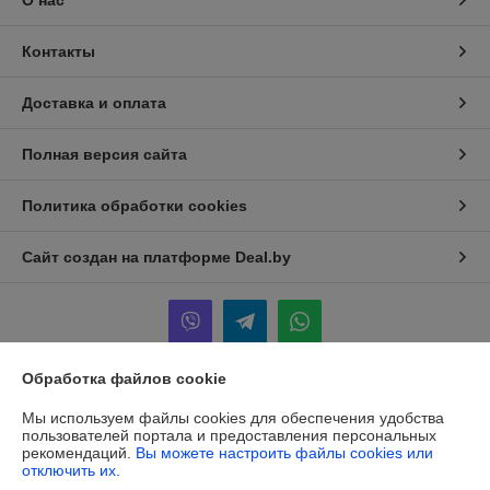
О нас
Контакты
Доставка и оплата
Полная версия сайта
Политика обработки cookies
Сайт создан на платформе Deal.by
Обработка файлов cookie
Информация для покупателя
Мы используем файлы cookies для обеспечения удобства
пользователей портала и предоставления персональных
Индивидуальный предприниматель:
ИП Сачук Марина Анатольевна
рекомендаций.
Вы можете настроить файлы cookies или
247758, Республика Беларусь, Гомельская обл. Мозырский р-н. д.
Каменка
отключить их.