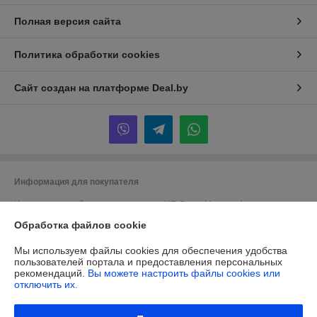
Полная версия сайта
Политика обработки cookies
Сайт создан на платформе Deal.by
Информация для покупателя
Индивидуальный предприниматель:
ИП Сачук Марина Анатольевна
247758, Республика Беларусь, Гомельская обл. Мозырский р-н. д.
Обработка файлов cookie
Каменка
Регистрационный номер ЕГР: 491570239
Мы используем файлы cookies для обеспечения удобства
пользователей портала и предоставления персональных
УНП: 491570239
рекомендаций.
Вы можете настроить файлы cookies или
отключить их.
Регистрационный орган: Мозырский районный исполнительный
комитет