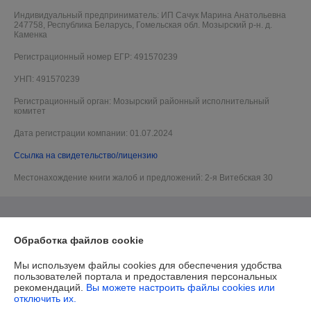
Индивидуальный предприниматель:
ИП Сачук Марина Анатольевна
247758, Республика Беларусь, Гомельская обл. Мозырский р-н. д.
Каменка
Регистрационный номер ЕГР: 491570239
УНП: 491570239
Регистрационный орган: Мозырский районный исполнительный
комитет
Дата регистрации компании: 01.07.2024
Ссылка на свидетельство/лицензию
Местонахождение книги жалоб и предложений: 2-я Витебская 30
Обработка файлов cookie
Мы используем файлы cookies для обеспечения удобства
пользователей портала и предоставления персональных
рекомендаций.
Вы можете настроить файлы cookies или
отключить их.