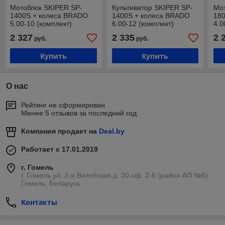
Мотоблок SKIPER SP-
Культиватор SKIPER SP-
Мот
1400S + колеса BRADO
1400S + колеса BRADO
18
5.00-10 (комплект)
6.00-12 (комплект)
4.0
2 327
2 335
2 
руб.
руб.
Купить
Купить
О нас
Рейтинг не сформирован
Менее 5 отзывов за последний год
Компания продает на
Deal.by
Работает с 17.01.2019
г. Гомель
г. Гомель ул. 2-я Витебская д. 30 оф. 2-6 (район АП №6),
Гомель, Беларусь
Контакты