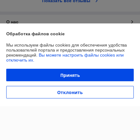
Показать все отзывы
О нас
Обработка файлов cookie
Контакты
Мы используем файлы cookies для обеспечения удобства
пользователей портала и предоставления персональных
Доставка и оплата
рекомендаций.
Вы можете настроить файлы cookies или
отключить их.
Полная версия сайта
Принять
Политика обработки cookies
Отклонить
Сайт создан на платформе Deal.by
Информация для покупателя