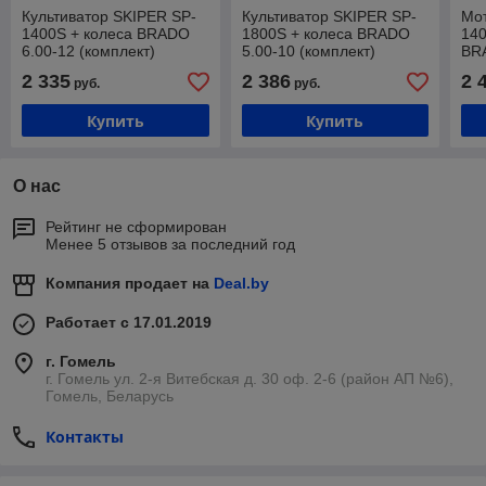
Культиватор SKIPER SP-
Культиватор SKIPER SP-
Мот
1400S + колеса BRADO
1800S + колеса BRADO
14
6.00-12 (комплект)
5.00-10 (комплект)
BR
(ко
2 335
2 386
2 
руб.
руб.
Купить
Купить
О нас
Рейтинг не сформирован
Менее 5 отзывов за последний год
Компания продает на
Deal.by
Работает с 17.01.2019
г. Гомель
г. Гомель ул. 2-я Витебская д. 30 оф. 2-6 (район АП №6),
Гомель, Беларусь
Контакты