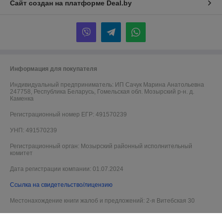
Сайт создан на платформе Deal.by
Информация для покупателя
Индивидуальный предприниматель:
ИП Сачук Марина Анатольевна
247758, Республика Беларусь, Гомельская обл. Мозырский р-н. д.
Каменка
Регистрационный номер ЕГР: 491570239
УНП: 491570239
Регистрационный орган: Мозырский районный исполнительный
комитет
Дата регистрации компании: 01.07.2024
Ссылка на свидетельство/лицензию
Местонахождение книги жалоб и предложений: 2-я Витебская 30