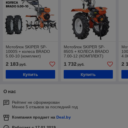
Мотоблок SKIPER SP-
Мотоблок SKIPER SP-
Мот
1000S + колеса BRADO
850S + КОЛЕСА BRADO
10
5.00-10 (комплект)
7.00-12 (КОМПЛЕКТ)
4.0
2 183
1 732
2 
руб.
руб.
Купить
Купить
О нас
Рейтинг не сформирован
Менее 5 отзывов за последний год
Компания продает на
Deal.by
Работает с 17.01.2019