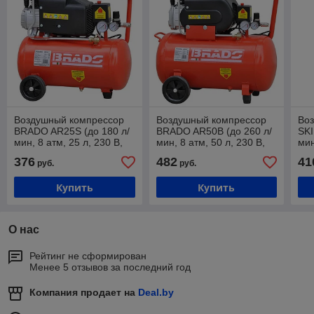
Воздушный компрессор
Воздушный компрессор
Во
BRADO AR25S (до 180 л/
BRADO AR50B (до 260 л/
SKI
мин, 8 атм, 25 л, 230 В,
мин, 8 атм, 50 л, 230 В,
мин
1.50 кВт)
1.80 кВт)
1.5
376
482
41
руб.
руб.
Купить
Купить
О нас
Рейтинг не сформирован
Менее 5 отзывов за последний год
Компания продает на
Deal.by