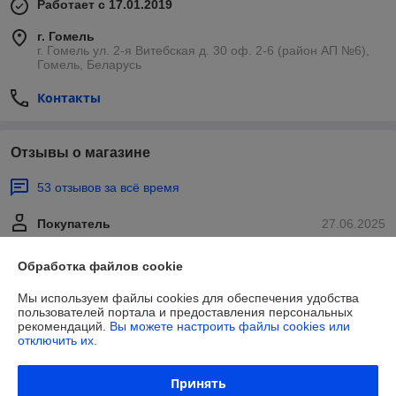
Работает с 17.01.2019
г. Гомель
г. Гомель ул. 2-я Витебская д. 30 оф. 2-6 (район АП №6),
Гомель, Беларусь
Контакты
Отзывы о магазине
53 отзывов за всё время
Покупатель
27.06.2025
Отлично
Обработка файлов cookie
Сделка подтверждена через корзину
Мы используем файлы cookies для обеспечения удобства
пользователей портала и предоставления персональных
рекомендаций.
Вы можете настроить файлы cookies или
отключить их.
Покупатель
24.06.2025
Плохо
Принять