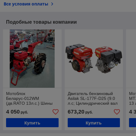
Все условия оплаты
Подобные товары компании
Мотоблок
Двигатель бензиновый
Мо
Беларус-012WM
Asilak SL-177F-D25 (9.0
МТ
(дв.RATO 13л.с.) Шины
л.с; Цилиндрический вал
13 
Индия
д.25 мм.)
4 050
673,20
4 
руб.
руб.
Купить
Купить