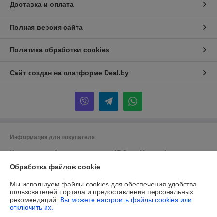
Доставка и оплата
Полная версия сайта
Политика обработки cookies
Сайт создан на платформе Deal.by
Информация для покупателя
Индивидуальный предприниматель:
ИП Сачук Марина Анатольевна
247758, Республика Беларусь, Гомельская обл. Мозырский р-н. д.
Обработка файлов cookie
Каменка
Регистрационный номер ЕГР: 491570239
Мы используем файлы cookies для обеспечения удобства
пользователей портала и предоставления персональных
УНП: 491570239
рекомендаций.
Вы можете настроить файлы cookies или
отключить их.
Регистрационный орган: Мозырский районный исполнительный