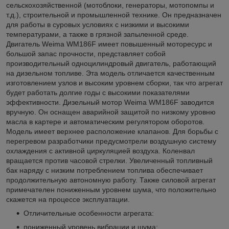
сельскохозяйственной (мотоблоки, генераторы, мотопомпы и
т.д.), строительной и промышленной технике. Он предназначен
для работы в суровых условиях с низкими и высокими
температурами, а также в грязной запыленной среде.
Двигатель Weima WM186F имеет повышенный моторесурс и
большой запас прочности, представляет собой
производительный одноцилиндровый двигатель, работающий
на дизельном топливе. Эта модель отличается качественным
изготовлением узлов и высоким уровнем сборки, так что агрегат
будет работать долгие годы с высокими показателями
эффективности. Дизельный мотор Weima WM186F заводится
вручную. Он оснащен аварийной защитой по низкому уровню
масла в картере и автоматическим регулятором оборотов.
Модель имеет верхнее расположение клапанов. Для борьбы с
перегревом разработчики предусмотрели воздушную систему
охлаждения с активной циркуляцией воздуха. Коленвал
вращается против часовой стрелки. Увеличенный топливный
бак наряду с низким потреблением топлива обеспечивает
продолжительную автономную работу. Также силовой агрегат
примечателен пониженным уровнем шума, что положительно
скажется на процессе эксплуатации.
Отличительные особенности агрегата:
пониженный уровень вибрации и шума;