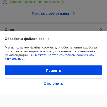
Сделка подтверждена через корзину
Показать все отзывы
О нас
Обработка файлов cookie
Контакты
Мы используем файлы cookies для обеспечения удобства
пользователей портала и предоставления персональных
Доставка и оплата
рекомендаций.
Вы можете настроить файлы cookies или
отключить их.
Полная версия сайта
Принять
Политика обработки cookies
Отклонить
Сайт создан на платформе Deal.by