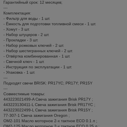
Гарантийный срок: 12 месяцев;
---
Комплектация:
- Фильтр для воды - 1 шт.
- Ёмкость для подготовки топливной смеси - 1 шт.
- Хомут - 3 шт.
- Набор штуцеров - 2 шт.
- Прокладки - 3 шт.
- Набор рожковых ключей - 2 шт.
- Набор шестигранных ключей - 2 шт.
- Отвёртка комбинированная - 1 шт.
- Свечной ключ - 1 шт.
- Инструкция по эксплуатации - 1 шт.
- Упаковка - 1 шт.
---
Подходят свечи BRISK: PR17YC; PR17Y; PR15Y
---
Совместимые товары:
443223021499-A Свеча зажигания Brisk PR17Y ;
443223130411-L Свеча зажигания Brisk PR17YC ;
443223022499-L Свеча зажигания Brisk PR15Y ;
77-307-1 Свеча зажигания Oregon ;
OM2-101 Масло моторное 2-х тактное ECO 0.1 л ;
OM2-125 Масло моторное 2-х тактное ECO 0.25 л ;