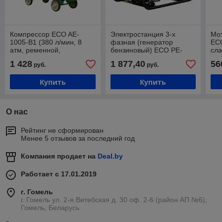
Компрессор ECO AE-
Электростанция 3-х
Мо
1005-B1 (380 л/мин, 8
фазная (генератор
EC
атм, ременной,
бензиновый) ECO PE-
сла
масляный, ресив. 100 л,
8501S3 (6,5/2,1 кВт,
4,9
1 428
1 877,40
56
руб.
руб.
220 В, 2.20 кВт)
380/220 В, бак 25.0 л, вес
73 кг)
Купить
Купить
О нас
Рейтинг не сформирован
Менее 5 отзывов за последний год
Компания продает на
Deal.by
Работает с 17.01.2019
г. Гомель
г. Гомель ул. 2-я Витебская д. 30 оф. 2-6 (район АП №6),
Гомель, Беларусь