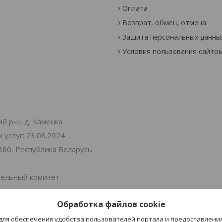
Оплата
Возврат, обмен, отмена
Защита персональных данны
Условия пользования сайто
й р-н. д. Каменка
услуг: 23.08.2024
380, Республика Беларусь
тельный комитет
Обработка файлов cookie
 Витебская 30
 для обеспечения удобства пользователей портала и предоставлени