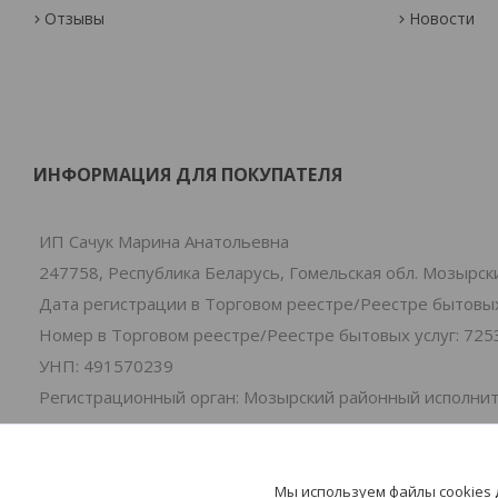
Отзывы
Новости
ИНФОРМАЦИЯ ДЛЯ ПОКУПАТЕЛЯ
ИП Сачук Марина Анатольевна
247758, Республика Беларусь, Гомельская обл. Мозырски
Дата регистрации в Торговом реестре/Реестре бытовых 
Номер в Торговом реестре/Реестре бытовых услуг: 725
УНП: 491570239
Регистрационный орган: Мозырский районный исполни
Дата регистрации компании: 01.07.2024
Ссылка на свидетельство/лицензию
Местонахождение книги замечаний и предложений: 2-я
Мы используем файлы cookies