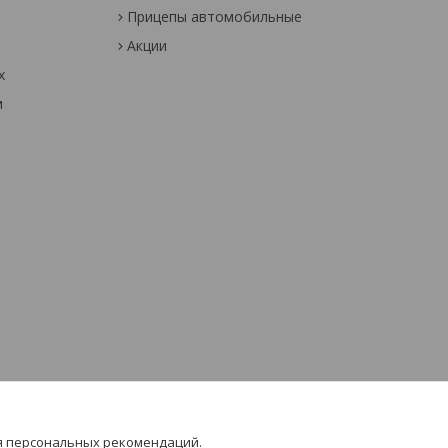
Прицепы автомобильные
Акции
х
м
я персональных рекомендаций.