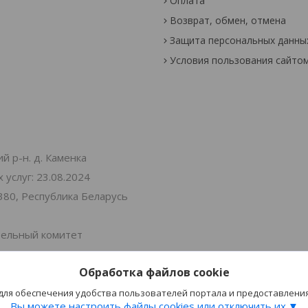
Оплата
Возврат, обмен, отмена
Защита персональных данны
Условия пользования сайто
й р-н. д. Каменка
услуг: 23.08.2024
380, Республика Беларусь
тельный комитет
Обработка файлов cookie
 Витебская 30
 для обеспечения удобства пользователей портала и предоставлени
Вы можете настроить файлы cookies или отключить их.