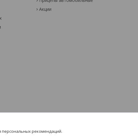
Прицепы автомобильные
Акции
х
м
я персональных рекомендаций.