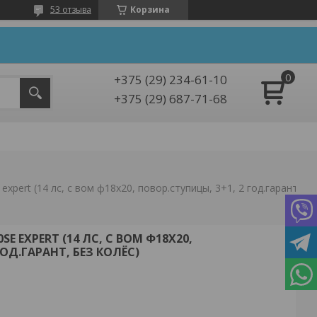
53 отзыва
Корзина
+375 (29) 234-61-10
+375 (29) 687-71-68
Мотоблок skiper sp-1400se expert (14 лс, с вом ф18х20, повор.ступицы, 3+1, 2 год.гарант, без колёс)
SE EXPERT (14 ЛС, С ВОМ Ф18Х20,
ГОД.ГАРАНТ, БЕЗ КОЛЁС)