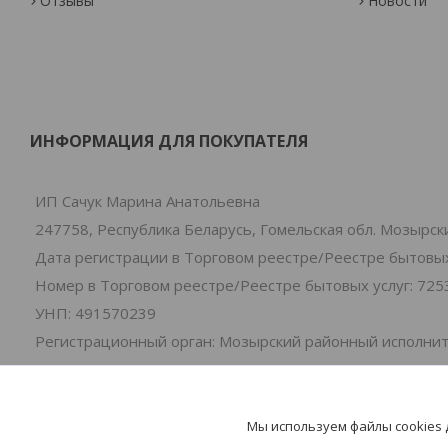
Отзывы
Новости
ИНФОРМАЦИЯ ДЛЯ ПОКУПАТЕЛЯ
ИП Сачук Марина Анатольевна
247758, Республика Беларусь, Гомельская обл. Мозырски
Дата регистрации в Торговом реестре/Реестре бытовых 
Номер в Торговом реестре/Реестре бытовых услуг: 725
УНП: 491570239
Регистрационный орган: Мозырский районный исполни
Дата регистрации компании: 01.07.2024
Ссылка на свидетельство/лицензию
Местонахождение книги замечаний и предложений: 2-я
Мы используем файлы cookies