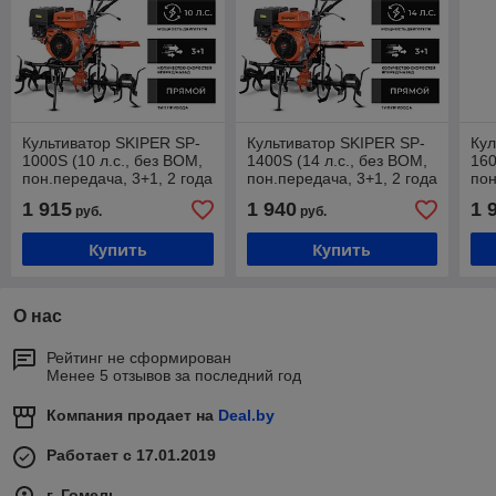
Культиватор SKIPER SP-
Культиватор SKIPER SP-
Кул
1000S (10 л.с., без ВОМ,
1400S (14 л.с., без ВОМ,
160
пон.передача, 3+1, 2 года
пон.передача, 3+1, 2 года
пон
гарантии, без колёс)
гарантии, без колёс)
гар
1 915
1 940
1 
руб.
руб.
Купить
Купить
О нас
Рейтинг не сформирован
Менее 5 отзывов за последний год
Компания продает на
Deal.by
Работает с 17.01.2019
г. Гомель