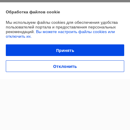
Контакты
Обработка файлов cookie
Мы используем файлы cookies для обеспечения удобства
Доставка и оплата
пользователей портала и предоставления персональных
рекомендаций.
Вы можете настроить файлы cookies или
отключить их.
Полная версия сайта
Принять
Политика обработки cookies
Сайт создан на платформе Deal.by
Отклонить
Информация для покупателя
Индивидуальный предприниматель:
ИП Сачук Марина Анатольевна
247758, Республика Беларусь, Гомельская обл. Мозырский р-н. д.
Каменка