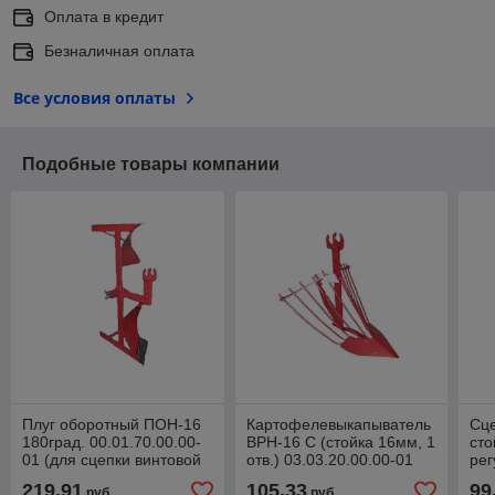
Оплата в кредит
Безналичная оплата
Все условия оплаты
Подобные товары компании
Плуг оборотный ПОН-16
Картофелевыкапыватель
Сц
180град. 00.01.70.00.00-
ВРН-16 С (стойка 16мм, 1
сто
01 (для сцепки винтовой
отв.) 03.03.20.00.00-01
рег
44.06.25.00.00)(ЗАО
(ЗАО "ВРМЗ")
44.
219,91
105,33
99
руб.
руб.