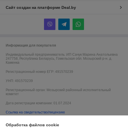
Сайт создан на платформе Deal.by
Информация для покупателя
Индивидуальный предприниматель:
ИП Сачук Марина Анатольевна
247758, Республика Беларусь, Гомельская обл. Мозырский р-н. д.
Каменка
Регистрационный номер ЕГР: 491570239
УНП: 491570239
Регистрационный орган: Мозырский районный исполнительный
комитет
Дата регистрации компании: 01.07.2024
Ссылка на свидетельство/лицензию
Местонахождение книги жалоб и предложений: 2-я Витебская 30
Обработка файлов cookie