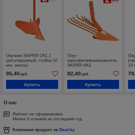
Окучник SKIPER ОК1.1
Плуг-
Оку
(регулируемый, стойка 10
картофелевыкапыватель
(не
мм, эмаль)
SKIPER KK1
10 
нерегулируемый (стойка
95,40
82,40
79
руб.
руб.
10 мм). Эмаль
Купить
Купить
О нас
Рейтинг не сформирован
Менее 5 отзывов за последний год
Компания продает на
Deal.by