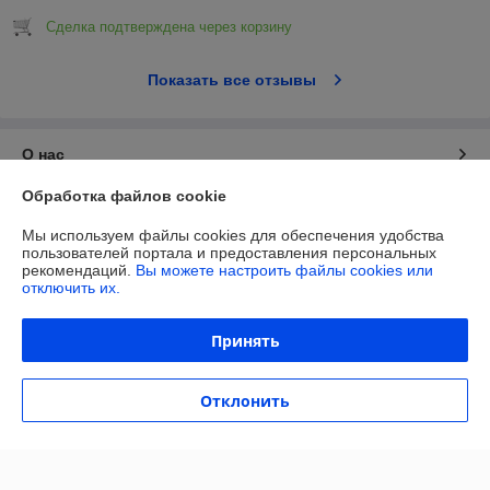
Сделка подтверждена через корзину
Показать все отзывы
О нас
Обработка файлов cookie
Контакты
Мы используем файлы cookies для обеспечения удобства
пользователей портала и предоставления персональных
Доставка и оплата
рекомендаций.
Вы можете настроить файлы cookies или
отключить их.
Полная версия сайта
Принять
Политика обработки cookies
Отклонить
Сайт создан на платформе Deal.by