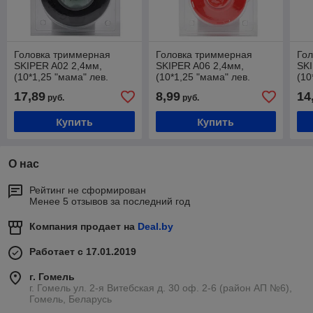
Головка триммерная
Головка триммерная
Го
SKIPER A02 2,4мм,
SKIPER A06 2,4мм,
SKI
(10*1,25 "мама" лев.
(10*1,25 "мама" лев.
(10
рез.), 480 гр,без разб.,
рез.), 200 гр, (блистр). d
рез
17,89
8,99
14
руб.
руб.
(блистр). d 130
100
(бл
Купить
Купить
О нас
Рейтинг не сформирован
Менее 5 отзывов за последний год
Компания продает на
Deal.by
Работает с 17.01.2019
г. Гомель
г. Гомель ул. 2-я Витебская д. 30 оф. 2-6 (район АП №6),
Гомель, Беларусь