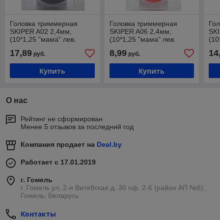
Головка триммерная
Головка триммерная
Го
SKIPER A02 2,4мм,
SKIPER A06 2,4мм,
SKI
(10*1,25 "мама" лев.
(10*1,25 "мама" лев.
(10
рез.), 480 гр,без разб.,
рез.), 200 гр, (блистр). d
рез
17,89
8,99
14
руб.
руб.
(блистр). d 130
100
(бл
Купить
Купить
О нас
Рейтинг не сформирован
Менее 5 отзывов за последний год
Компания продает на
Deal.by
Работает с 17.01.2019
г. Гомель
г. Гомель ул. 2-я Витебская д. 30 оф. 2-6 (район АП №6),
Гомель, Беларусь
Контакты