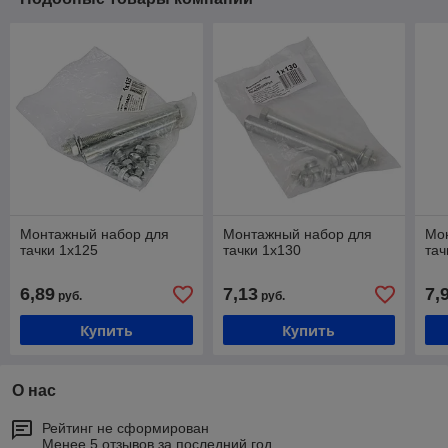
Монтажный набор для
Монтажный набор для
Мо
тачки 1х125
тачки 1х130
тач
6,89
7,13
7,
руб.
руб.
Купить
Купить
О нас
Рейтинг не сформирован
Менее 5 отзывов за последний год