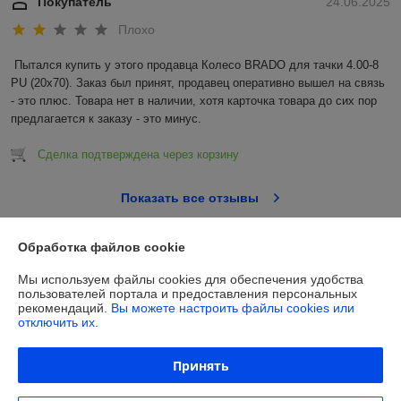
Покупатель
24.06.2025
Плохо
Пытался купить у этого продавца Колесо BRADO для тачки 4.00-8 
PU (20x70). Заказ был принят, продавец оперативно вышел на связь 
- это плюс. Товара нет в наличии, хотя карточка товара до сих пор 
предлагается к заказу - это минус.
Сделка подтверждена через корзину
Показать все отзывы
Обработка файлов cookie
О нас
Мы используем файлы cookies для обеспечения удобства
пользователей портала и предоставления персональных
Контакты
рекомендаций.
Вы можете настроить файлы cookies или
отключить их.
Доставка и оплата
Принять
Полная версия сайта