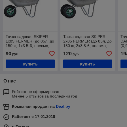
Тачка садовая SKIPER
Тачка садовая SKIPER
Тач
1x85 FERMER (до 85л, до
2x85 FERMER (до 85л, до
DA
150 кг, 1x3.5-6, пневмо,
150 кг, 2x3.5-6, пневмо,
(0,
ось 16*90)
ось 16*90)
кг,
90
120
19
руб.
руб.
20*
Купить
Купить
О нас
Рейтинг не сформирован
Менее 5 отзывов за последний год
Компания продает на
Deal.by
Работает с 17.01.2019
г. Гомель