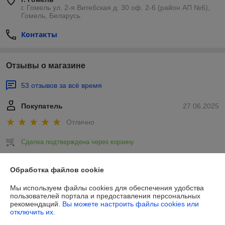
г. Гомель ул. 2-я Витебская д. 30 оф. 2-6 (район АП №6),
Гомель, Беларусь
Контакты
Отзывы о магазине
53 отзывов за всё время
Покупатель
27.06.2025
Отлично
Сделка подтверждена через корзину
Обработка файлов cookie
Покупатель
24.06.2025
Мы используем файлы cookies для обеспечения удобства
Плохо
пользователей портала и предоставления персональных
рекомендаций.
Вы можете настроить файлы cookies или
Пытался купить у этого продавца Колесо BRADO для тачки 4.00-8 
отключить их.
PU (20x70). Заказ был принят, продавец оперативно вышел на связь 