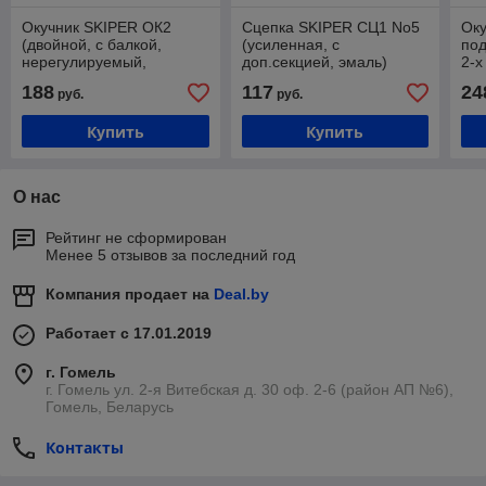
Окучник SKIPER ОК2
Сцепка SKIPER СЦ1 No5
Оку
(двойной, с балкой,
(усиленная, с
под
нерегулируемый,
доп.секцией, эмаль)
2-х
центр.стойка 12 мм,
14
188
117
24
руб.
руб.
эмаль)
пок
Купить
Купить
О нас
Рейтинг не сформирован
Менее 5 отзывов за последний год
Компания продает на
Deal.by
Работает с 17.01.2019
г. Гомель
г. Гомель ул. 2-я Витебская д. 30 оф. 2-6 (район АП №6),
Гомель, Беларусь
Контакты