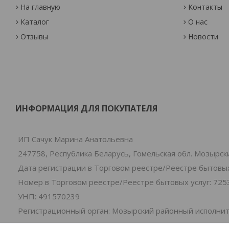
На главную
Контакты
Каталог
О нас
Отзывы
Новости
ИНФОРМАЦИЯ ДЛЯ ПОКУПАТЕЛЯ
ИП Сачук Марина Анатольевна
247758, Республика Беларусь, Гомельская обл. Мозырски
Дата регистрации в Торговом реестре/Реестре бытовых 
Номер в Торговом реестре/Реестре бытовых услуг: 725
УНП: 491570239
Регистрационный орган: Мозырский районный исполни
Дата регистрации компании: 01.07.2024