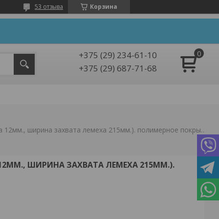
53 отзыва
Корзина
+375 (29) 234-61-10
+375 (29) 687-71-68
Плуг п1-215/12 (стойка 12мм., ширина захвата лемеха 215мм.). полимерное покрытие.
 12ММ., ШИРИНА ЗАХВАТА ЛЕМЕХА 215ММ.).