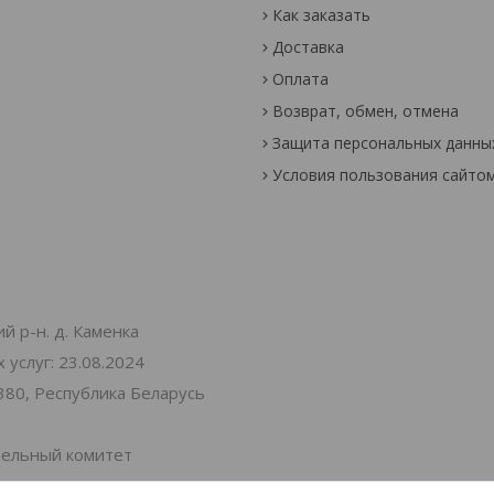
Как заказать
Доставка
Оплата
Возврат, обмен, отмена
Защита персональных данны
Условия пользования сайто
й р-н. д. Каменка
услуг: 23.08.2024
380, Республика Беларусь
тельный комитет