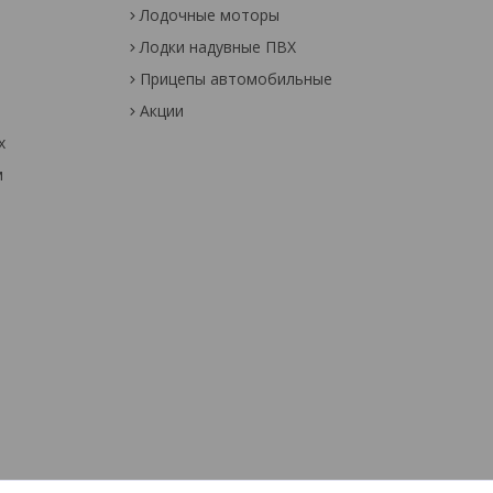
Лодочные моторы
Лодки надувные ПВХ
Прицепы автомобильные
Акции
х
м