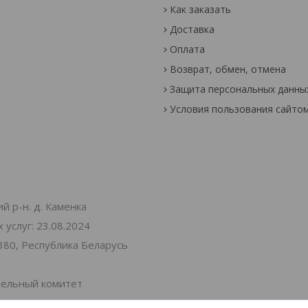
Как заказать
Доставка
Оплата
Возврат, обмен, отмена
Защита персональных данны
Условия пользования сайто
й р-н. д. Каменка
услуг: 23.08.2024
380, Республика Беларусь
тельный комитет