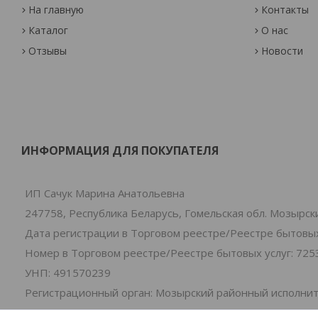
На главную
Контакты
Каталог
О нас
Отзывы
Новости
ИНФОРМАЦИЯ ДЛЯ ПОКУПАТЕЛЯ
ИП Сачук Марина Анатольевна
247758, Республика Беларусь, Гомельская обл. Мозырски
Дата регистрации в Торговом реестре/Реестре бытовых 
Номер в Торговом реестре/Реестре бытовых услуг: 725
УНП: 491570239
Регистрационный орган: Мозырский районный исполни
Дата регистрации компании: 01.07.2024