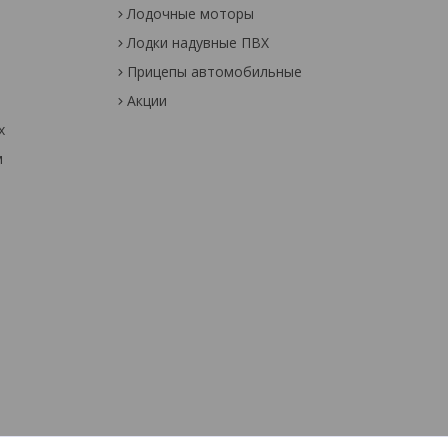
Лодочные моторы
Лодки надувные ПВХ
Прицепы автомобильные
Акции
х
м