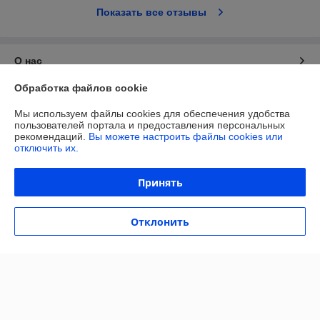
Показать все отзывы
О нас
Обработка файлов cookie
Контакты
Мы используем файлы cookies для обеспечения удобства
пользователей портала и предоставления персональных
Доставка и оплата
рекомендаций.
Вы можете настроить файлы cookies или
отключить их.
Полная версия сайта
Принять
Политика обработки cookies
Отклонить
Сайт создан на платформе Deal.by