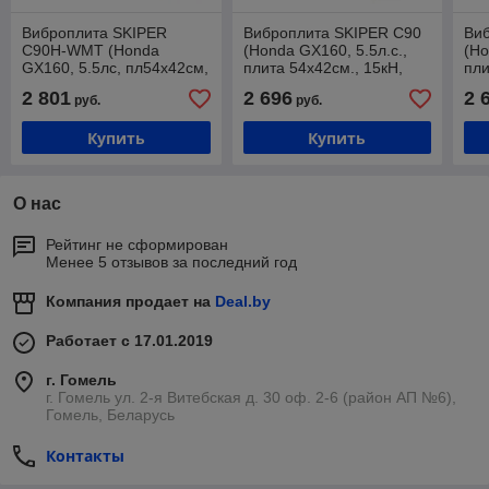
Виброплита SKIPER
Виброплита SKIPER C90
Ви
C90H-WMT (Honda
(Honda GX160, 5.5л.с.,
(Ho
GX160, 5.5лс, пл54х42см,
плита 54х42см., 15кН,
пли
15кН, 25м/мин, бак/вод,
25м/мин, рез. коврик,
35м
2 801
2 696
2 
руб.
руб.
рез ковр, колёса)
колёса)
Купить
Купить
О нас
Рейтинг не сформирован
Менее 5 отзывов за последний год
Компания продает на
Deal.by
Работает с 17.01.2019
г. Гомель
г. Гомель ул. 2-я Витебская д. 30 оф. 2-6 (район АП №6),
Гомель, Беларусь
Контакты