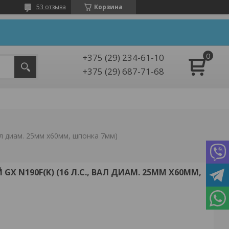
53 отзыва
Корзина
+375 (29) 234-61-10
+375 (29) 687-71-68
вал диам. 25мм х60мм, шпонка 7мм)
X N190F(K) (16 Л.С., ВАЛ ДИАМ. 25ММ Х60ММ,