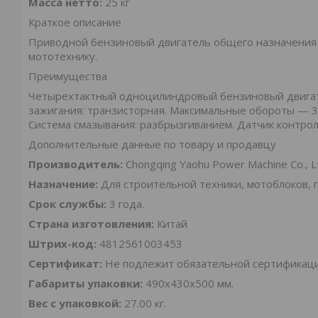
Масса нетто:
25 кг
Краткое описание
Приводной бензиновый двигатель общего назначения 
мототехнику.
Преимущества
Четырехтактный одноцилиндровый бензиновый двигате
зажигания: транзисторная. Максимальные обороты — 36
Система смазывания: разбрызгиванием. Датчик контроля
Дополнительные данные по товару и продавцу
Производитель:
Chongqing Yaohu Power Machine Co., L
Назначение:
Для строительной техники, мотоблоков, 
Срок службы:
3 года.
Страна изготовления:
Китай
Штрих-код:
4812561003453
Сертификат:
Не подлежит обязательной сертификац
Габариты упаковки:
490х430х500 мм.
Вес с упаковкой:
27.00 кг.