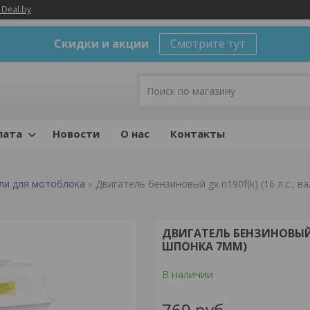
 Deal.by
Скидки и акции
Смотрите тут
лата
Новости
О нас
Контакты
ли для мотоблока
Двигатель бензиновый gx n190f(k) (16 л.с., 
ДВИГАТЕЛЬ БЕНЗИНОВЫЙ G
ШПОНКА 7ММ)
В наличии
769
руб.