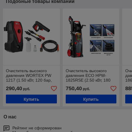
Подобные товары компании
Очиститель высокого
Очиститель высокого
Очи
давления WORTEX PW
давления ECO HPW-
да
1217 (1.50 кВт, 120 бар,
1825RSE (2.50 кВт, 180
186
390 л/ч, ф-ция
бар, 520 л/ч, режимы Soft
бар
290,40
750,40
88
руб.
руб.
самовсасывания)
/ Medium / Hard;
упр
са
Купить
Купить
О нас
Рейтинг не сформирован