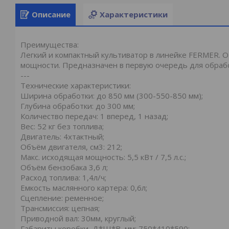
Описание
Характеристики
Преимущества:
Легкий и компактный культиватор в линейке FERMER.
мощности. Предназначен в первую очередь для обраб
---
Технические характеристики:
Ширина обработки: до 850 мм (300-550-850 мм);
Глубина обработки: до 300 мм;
Количество передач: 1 вперед, 1 назад;
Вес: 52 кг без топлива;
Двигатель: 4хтактный;
Объём двигателя, см3: 212;
Макс. исходящая мощность: 5,5 кВт / 7,5 л.с.;
Объём бензобака 3,6 л;
Расход топлива: 1,4л/ч;
Емкость маслянного картера: 0,6л;
Сцепление: ременное;
Трансмиссия: цепная;
Приводной вал: 30мм, круглый;
Габариты коробки, Д*Ш*В, мм: 750*410*590;