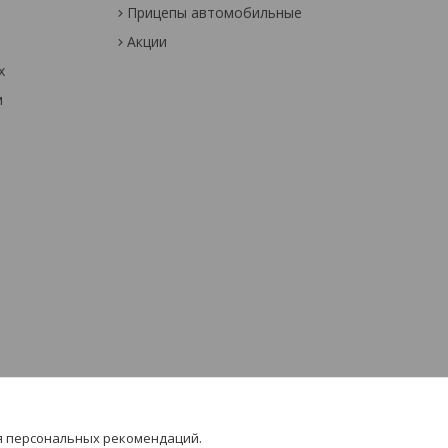
Прицепы автомобильные
Акции
х
м
я персональных рекомендаций.