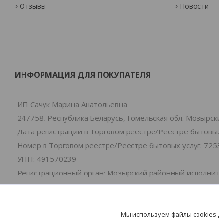
Отзывы
Новости
ИНФОРМАЦИЯ ДЛЯ ПОКУПАТЕЛЯ
ИП Сачук Марина Анатольевна
247758, Республика Беларусь, Гомельская обл. Мозырски
Дата регистрации в Торговом реестре/Реестре бытовых 
Номер в Торговом реестре/Реестре бытовых услуг: 725
УНП: 491570239
Регистрационный орган: Мозырский районный исполни
Дата регистрации компании: 01.07.2024
Ссылка на свидетельство/лицензию
Местонахождение книги замечаний и предложений: 2-я
Мы используем файлы cookies