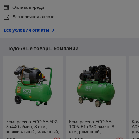
Оплата в кредит
Безналичная оплата
Все условия оплаты
Подобные товары компании
Компрессор ECO AE-502-
Компрессор ECO AE-
Ко
3 (440 л/мин, 8 атм,
1005-B1 (380 л/мин, 8
A07
коаксиальный, масляный,
атм, ременной,
ре
ресив. 50 л, 220 В, 2.20
масляный, ресив. 100 л,
рес