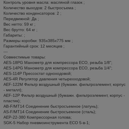
Контроль уровня масла: масляной глазок ;
Количество выходов: 2 быстросъема ;
Количество конденсаторов: 2 ;
Передвижной: Да ;
Вес нетто: 59 кг ;
Вес брутто: 64 кг ;
Габариты: ;
Размеры коробки: 935x385x775 мм ;
Гарантийный срок: 12 месяцев ;
---
Совместимые товары:
AES-18PG Манометр для компрессора ECO, резьба 1/8";
AES-14PG Манометр для компрессора ECO, резьба 1/4";
AES-114P Прессостат одноходовой;
AES-4R Регулятор давления четырехходовой;
AEF-122M Фильтр воздушный (бумажн. фильтроэлемент, корпус
- металл);
AEF-12P Фильтр воздушный (бумажн. фильтроэлемент, корпус -
пластик);
AB-F/MT14 Соединение быстросъемное (латунь);
AS-F/MT14 Соединение быстросъемное (сталь);
AEP-22-380 Компрессорная голова;
SGK-5 Набор пневмоинструмента ECO 5-в-1;