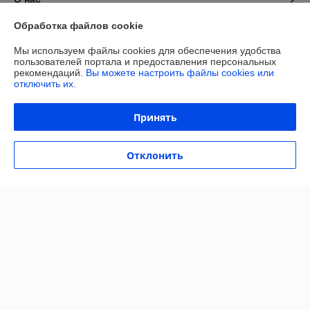
Обработка файлов cookie
Контакты
Мы используем файлы cookies для обеспечения удобства
пользователей портала и предоставления персональных
Доставка и оплата
рекомендаций.
Вы можете настроить файлы cookies или
отключить их.
Полная версия сайта
Принять
Политика обработки cookies
Отклонить
Сайт создан на платформе Deal.by
Информация для покупателя
Индивидуальный предприниматель:
ИП Сачук Марина Анатольевна
247758, Республика Беларусь, Гомельская обл. Мозырский р-н. д.
Каменка