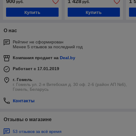
900
1 428
1 
руб.
руб.
кВт)
220 В, 2.20 кВт)
кВт
Купить
Купить
О нас
Рейтинг не сформирован
Менее 5 отзывов за последний год
Компания продает на
Deal.by
Работает с 17.01.2019
г. Гомель
г. Гомель ул. 2-я Витебская д. 30 оф. 2-6 (район АП №6),
Гомель, Беларусь
Контакты
Отзывы о магазине
53 отзывов за всё время