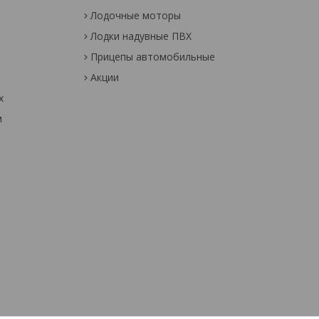
Лодочные моторы
Лодки надувные ПВХ
Прицепы автомобильные
Акции
х
м