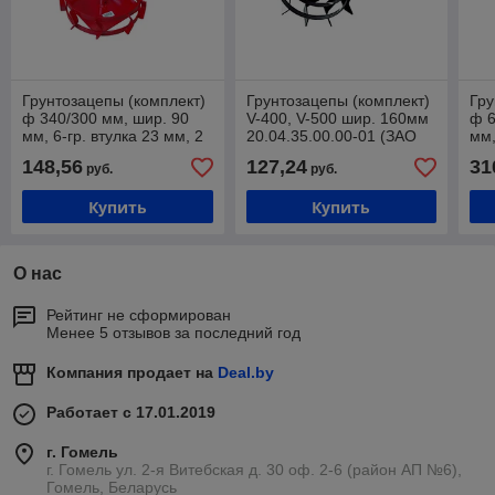
Грунтозацепы (комплект)
Грунтозацепы (комплект)
Гру
ф 340/300 мм, шир. 90
V-400, V-500 шир. 160мм
ф 6
мм, 6-гр. втулка 23 мм, 2
20.04.35.00.00-01 (ЗАО
мм,
обруча ВРМЗ (комплект
"ВРМЗ")
спл
148,56
127,24
31
руб.
руб.
ASILAK SL-82B,
Купить
Купить
О нас
Рейтинг не сформирован
Менее 5 отзывов за последний год
Компания продает на
Deal.by
Работает с 17.01.2019
г. Гомель
г. Гомель ул. 2-я Витебская д. 30 оф. 2-6 (район АП №6),
Гомель, Беларусь